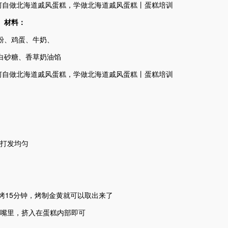
材料：
粉、鸡蛋、牛奶、
白砂糖、香草奶油馅
续打发均匀
烘烤15分钟，烤制金黄就可以取出来了
花嘴里，挤入在蛋糕内部即可