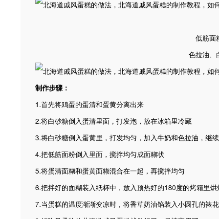
低筋面
色拉油、
制作步骤：
1.首先将鸡蛋的蛋清和蛋黄分离出来
2.将白砂糖倒入蛋清里面，打发泡，放在冰箱里冷藏
3.将白砂糖倒入蛋黄里，打发均匀，加入牛奶和色拉油，继
4.把低筋面粉倒入里面，搅拌均匀成面糊状
5.将蛋清面糊和蛋黄面糊混合在一起，再搅拌均匀
6.把拌好的面糊装入纸杯中，放入预热好的180度的烤箱里
7.当蛋糕的温度渐渐变凉时，将香草奶油馅装入小圆孔的裱