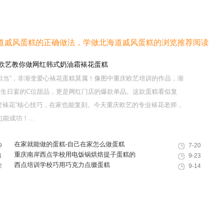
道戚风蛋糕的正确做法，学做北海道戚风蛋糕的浏览推荐阅读
庆欧艺教你做网红韩式奶油霜裱花蛋糕
软萌担当”，非渐变爱心裱花蛋糕莫属！像图中重庆欧艺培训的作品，渐
是生日宴的C位甜品，更是网红门店的爆款单品。这款蛋糕看似复
变裱花”核心技巧，在家也能复刻。今天重庆欧艺的专业裱花老师，
成功！...
在家就能做的蛋糕-自己在家怎么做蛋糕
9
7-20
重庆南岸西点学校用电饭锅烘焙提子蛋糕的
1
9-23
食材
西点培训学校巧用巧克力点缀蛋糕
2
9-14