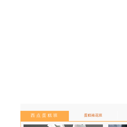
西点蛋糕班
蛋糕裱花班