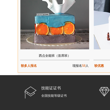
西点全能班（首席班）
较多人报名
现报名
58
人
较优惠
技能证证书
全国技能等级证书