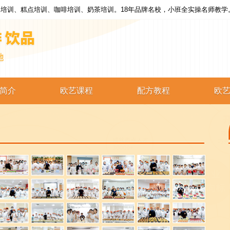
培训、糕点培训、咖啡培训、奶茶培训。18年品牌名校，小班全实操名师教学
简介
欧艺课程
配方教程
欧
西点培训
西点配方
蛋糕培训
蛋糕配方
烘焙培训
烘焙配方
咖啡培训
咖啡配方
奶茶培训
奶茶配方
饮品培训
饮品配方