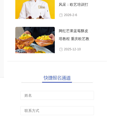
风采：欧艺培训打
造高颜值甜品师
2026-2-6
网红芒果蓝莓酥皮
塔教程 重庆欧艺教
你做酥脆爆浆水果
2025-12-10
丹麦酥