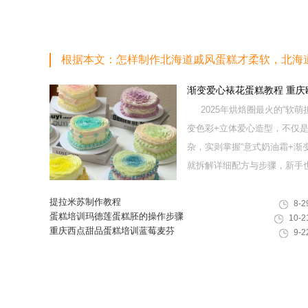
根据本文：怎样制作北海道戚风蛋糕才柔软，北海
渐变爱心裱花蛋糕教程 重
2025年烘焙圈最火的“
变色彩+立体爱心造型，不仅
杂，实则掌握“意式奶油霜+渐
就拆解详细配方与步骤，新手也能
提拉米苏制作教程
8-2
蛋糕培训玛德莲蛋糕胚的操作步骤
10-2
重庆西点甜品蛋糕培训蓝莓麦芬
9-2