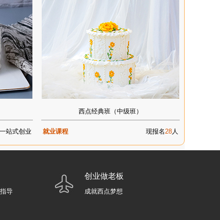
西点经典班（中级班）
一站式创业
就业课程
现报名
28
人
创业做老板
业指导
成就西点梦想