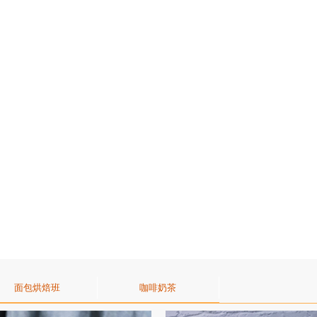
面包烘焙班
咖啡奶茶