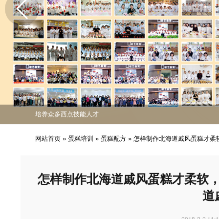
免费课程活动出炉
专业西点技能职业培训
培养众多西点技能人才
免费课程活动出炉
专业西点技能职业培训
网站首页
»
蛋糕培训
»
蛋糕配方
»
怎样制作北海道戚风蛋糕才柔
怎样制作北海道戚风蛋糕才柔软
道
2018-2-2 11: