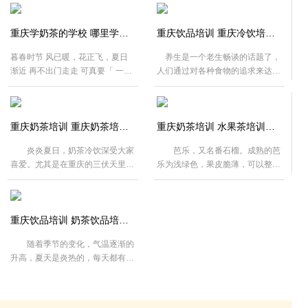
有，让可爱的果蔬帮你赶走炎热，
1、芝士和鲜奶倒入冰沙机打30
查看配方
查看配方
轻松享瘦吧! 紫薯奶昔 食
秒，直至完全融合，呈无颗粒状；
重庆学奶茶的学校 哪里学做奶茶 重庆欧艺奶茶培训学校
材原料：紫薯300 g;牛奶25 ml;水
重庆饮品培训 重庆冷饮培训学校 重庆欧艺培训学校
2、依次加入炼奶、淡奶油、盐、
500 ml;炼奶适量 制作工艺
搅拌均匀，用手持打蛋器中速打发
暮春时节 风已暖，花正飞，夏日
养生是一个老生畅谈的话题了，
1、将材料洗净备好
30秒左右，打到起泡状态就可以倒
渐近 再不出门走走 可真要「 一晴
人们通过对各种食物的追求来达到
2、紫薯洗净去皮切块 3...
入鲜奶和芝士，中档继续...
方觉夏深 」了 出门逛街 女生们都
养身的目的。重庆的夏季是非常炎
不是吃饱的，而是喝饱的 当然，
热的，而喝一杯凉爽的冷饮对于注
查看配方
查看配方
与此同时， 男朋友也喝饱了， 因
重养身的人来说可是非常值得考究
为……女朋友喝不完了啊 抹茶味
重庆奶茶培训 重庆奶茶培训学校 重庆欧艺职业培训学校
的。那么烈日炎炎的夏季，喝什么
重庆奶茶培训 水果茶培训学校 重庆欧艺奶茶培训学校
浓郁的奶香中裹着 淡淡的宇治抹
冷饮才会既好喝又有养生的作用
炎炎夏日，奶茶冷饮深受大家
芭乐，又名番石榴。成熟的芭
茶芳香 加一份牛奶的丝滑 与冰块
呢?下面就随重庆欧艺培训学校的
喜爱。尤其是在重庆的三伏天里，
乐为浅绿色，果皮脆薄，可以整颗
和淡奶油搅拌出 特有的清爽口
小编一起来看看吧。 蜂蜜
哪怕是在降雨数天后，依旧觉得闷
直接吃。其味道甘甜，清脆无籽，
感，让人回味无穷...
柚子茶 ...
热。奶茶店里人满为患，或是静静
风味接近于梨和台湾大青枣之间，
查看配方
地坐着品茶，或是情侣之间的低头
闻起来更是有超浓郁的热带水果香
浅笑，或是夫妻带着孩子的欢乐畅
重庆饮品培训 奶茶饮品培训学校 重庆欧艺
气! 虽说番石榴比较小众，但
饮。越来越多的人想要了解学习做
它的营养一点都不小众。是一个营
随着季节的变化，气温逐渐的
奶茶，那么重庆奶茶培训学校哪家
养能量库，它的蛋白质和维生素C
升高，夏天是炎热的，每天都有大
好呢?下面就随身为地道重庆人的
含量尤其高。而因为芭乐的果肉中
大的太阳，正是因为这样，我们得
小编一起来看看吧! ...
又富含大量...
想一些解暑的妙招。我国民间有句
谚语：夏日吃西瓜，药物不用抓。