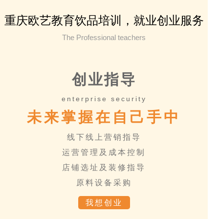
说明夏季适宜吃西瓜。 西
瓜富含维生素A、B1、B2、C，葡
重庆欧艺教育饮品培训，就业创业服务
萄糖、蔗糖、苹果酸、谷氨酸 和
精氨酸等，有清热解暑、降血压的
The Professional teachers
功效，对...
创业指导
enterprise security
未来掌握在自己手中
线下线上营销指导
运营管理及成本控制
店铺选址及装修指导
原料设备采购
我想创业