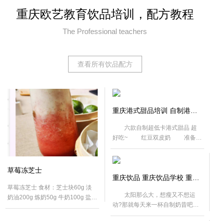
重庆欧艺教育饮品培训，配方教程
The Professional teachers
查看配方
查看所有饮品配方
查看配方
重庆港式甜品培训 自制港式小甜品 重庆欧艺西点学院
六款自制超低卡港式甜品 超
好吃~ 红豆双皮奶 准备材
料:红豆、白糖、牛奶、鸡蛋清2个
做法:牛奶小火加热，倒入两
查看配方
个小碗中放凉。鸡蛋清打均匀过筛
草莓冻芝士
倒入凉牛奶中，加入糖，搅拌均
重庆饮品 重庆饮品学校 重庆欧艺培训学校
匀,再过筛一次，碗上盖一层保鲜
草莓冻芝士 食材：芝士块60g 淡
太阳那么大，想瘦又不想运
膜，将蛋奶液上锅蒸15分钟，拿出
奶油200g 炼奶50g 牛奶100g 盐
动?那就每天来一杯自制奶昔吧。
后放凉，加入红豆和爱吃的水果，
（海盐）5g草莓120g 果糖50g 绿
只要动动手指，清爽美味即可拥
上去就好啦~ ...
茶50ml 冰块180g 奶盖适量 步 骤