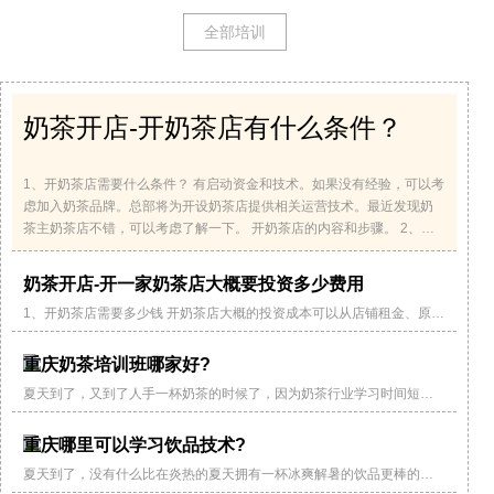
全部培训
奶茶开店-开奶茶店有什么条件？
1、开奶茶店需要什么条件？ 有启动资金和技术。如果没有经验，可以考
虑加入奶茶品牌。总部将为开设奶茶店提供相关运营技术。最近发现奶
茶主奶茶店不错，可以考虑了解一下。 开奶茶店的内容和步骤。 2、开
一家奶茶店需要多少钱？ 开奶茶店的成本构成如下： 1．品牌加盟费自
己如何开奶茶店。 如果你想自己开奶茶店，那这笔大笔费用就可以省
奶茶开店-开一家奶茶店大概要投资多少费用
了。但实际上，开奶茶店的人，大多是业内新手。很多事情不加入也不
1、开奶茶店需要多少钱 开奶茶店大概的投资成本可以从店铺租金、原材
容易。此外，还需要品牌...
料成本、设备成本、员工工资等方面进行粗略分析。 奶茶品牌开店数
量。 很多人都有投资创业的想法，但在具体投资方面，缺乏经验，对于
开业前需要准备多少启动资金也有一个模糊的概念。现在投资者在选择
重庆奶茶培训班哪家好?
餐饮经营项目时更倾向于选择奶茶，因为选择奶茶店成本低，利润丰
厚。那么，奶茶店的投资成本是多少呢？ 自己如何开奶茶店。 首先是开
奶茶店必须投入的房租、...
夏天到了，又到了人手一杯奶茶的时候了，因为奶茶行业学习时间短，
操作易上手，而且在步行街、小区门口、学校等区域可经营，工作环境
干净整洁，特别适合没有创业基础的。 很多人也称奶茶行业为暴利行
业，特别是现在收入水平的提高，人们对于饮品的要求越来越高，奶茶
重庆哪里可以学习饮品技术?
已经成为人们日常的消费，前景非常广阔。 重庆欧艺奶茶培训，有专业
的指导老师，理论+实操培训，教会如何做奶茶，从零基础小白升级到咖
啡行家。除了手把手教授...
夏天到了，没有什么比在炎热的夏天拥有一杯冰爽解暑的饮品更棒的
了，要是有，那就再来根棒冰。随着季节的更替，现在学习饮品的人也