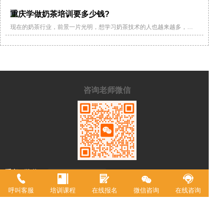
越来越多。那么，重庆哪里可以学习饮品技术? 饮品在发展，饮品培训班
也层出不穷，该怎么选择适合自己的呢?这要下一番功夫。 重庆哪里可以
重庆学做奶茶培训要多少钱?
学习饮品技术?重庆欧艺西点培训学校，开设咖啡饮品专业，教授多种季
节性饮品，根据市场潮流的发展而定期更新升级。 重庆饮品培训班，选
择重庆欧艺西点培训学...
现在的奶茶行业，前景一片光明，想学习奶茶技术的人也越来越多，很
多奶茶创业者都想急迫的学会奶茶技术去开店，但不知道重庆哪里有学
奶茶的地方?想学奶茶其实也有好多地方可以选择。 近些年奶茶行业出现
了许多奶茶培训班，一般来说，选择一个历史相对悠久的培训班会靠谱
一些。为什么呢?因为时间比较长的培训班一般都经过时间的考验，相
反，办学时间短的培训班，还没有经过时间的考验和市场的认证，所
以，很难分辨真假。 重庆欧...
咨询老师微信
手机/微信：
15215129787
学校地址：
重庆市渝中区中山二路196号附2号港天大厦A
呼叫客服
培训课程
在线报名
微信咨询
在线咨询
栋一楼
重庆市欧艺职业技能培训学校，18年来专注西点技术教育，近年来迅速