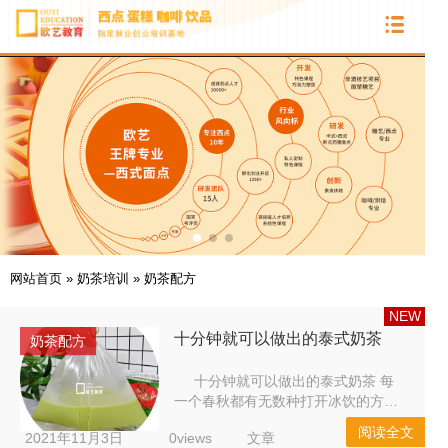
网站首页
»
奶茶培训
»
奶茶配方
NEW
十分钟就可以做出的泰式奶茶
奶茶配方
十分钟就可以做出的泰式奶茶 每
一个春秋都有无数种打开冰饮的方式
唯一不变的是“奶茶”永远的C位！ 各
阅读全文
2021年11月3日
0views
文章
种各样的奶茶喝多了吧，那你有没有