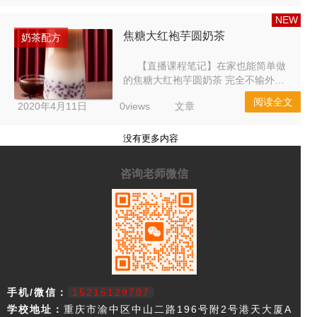
啡壶、大红袍茶汤 方法二、大红袍茶
汤、速溶黑咖啡 1. 手工咖啡冲制法
NEW
手工咖啡冲制 1、将咖啡豆研磨到半
焦糖大红袍芋圆奶茶
奶茶配方
颗芝麻粒粗细，放入已经折放好滤纸
的滤杯中； 2、用开水冲洗滤...
【直播课程笔记】在家也能简单做
的焦糖大红袍芋圆奶茶 完全不输外边
连锁店的配方 焦糖大红袍奶茶 食
阅读全文
2020年4月11日
0views
文章
材：白砂糖 大红袍茶叶 牛奶 淡奶 芋
圆/红豆 步 骤 1、焦糖制作：80g白砂
糖+50毫升直饮水中火熬制（温度900
没有更多内容
瓦）不用搅拌，轻轻转动盆让他融
化，熬至变色，有焦糖味后关火加入
咨询老师微信
50毫升热水快速搅拌。 2、大红袍...
手机/微信：
15215129787
学校地址：
重庆市渝中区中山二路196号附2号港天大厦A