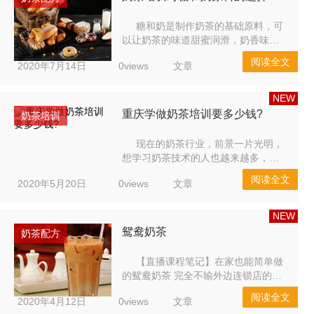
茶味各具特色。 重庆奶茶培训学校根
据茶叶的粗细程度，来辨别味道上
糖和奶是制作奶茶的基础原料，可
的...
以让奶茶的味道甜蜜润滑，奶香味十
足的情况下，还不会掩盖茶的清新香
阅读全文
2020年7月14日
0views
文章
味。奶茶不仅拥有高颜值，而且味道
能满足不同人的需求。奶茶学习的难
度不高，又加上奶茶开店的成本可以
NEW
很好的控制，回本快，这让各大城市
重庆学做奶茶培训要多少钱?
奶茶培训
的奶茶店遍地开花，也让很多人萌生
学习奶茶开一家奶茶店创业的想
现在的奶茶行业，前景一片光明，
法，...
想学习奶茶技术的人也越来越多，很
多奶茶创业者都想急迫的学会奶茶技
阅读全文
2020年5月20日
0views
文章
术去开店，但不知道重庆哪里有学奶
茶的地方?想学奶茶其实也有好多地
方可以选择。 近些年奶茶行业出现了
NEW
许多奶茶培训班，一般来说，选择一
鸳鸯奶茶
奶茶配方
个历史相对悠久的培训班会靠谱一
些。为什么呢?因为时间比较长的培
【直播课程笔记】在家也能简单做
训班...
的鸳鸯奶茶 完全不输外边连锁店的配
方 鸳鸯奶茶 材料： 方法一、滤纸 滤
阅读全文
2020年4月12日
0views
文章
杯 分享壶 15g咖啡豆 磨豆机 手冲咖