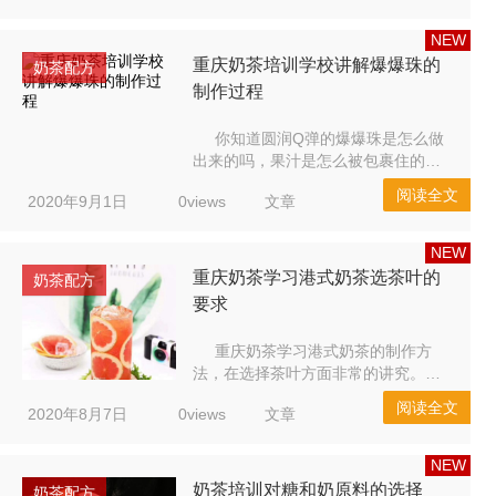
喝过东南亚的美味奶茶？泰国街头常
见的透明袋装奶茶教程来了，拿起奶
NEW
茶的时候就感觉一秒穿越去到曼谷的
重庆奶茶培训学校讲解爆爆珠的
奶茶配方
盛夏街头，放置一段时间待冰块慢慢
制作过程
融化，冰与火的感觉直冲身体的每一
个...
你知道圆润Q弹的爆爆珠是怎么做
出来的吗，果汁是怎么被包裹住的
呢？ 重庆奶茶培训学校是用褐藻胶提
阅读全文
2020年9月1日
0views
文章
取物的副产物，也就是海藻酸钠混合
新鲜的果汁，和乳酸钙发生化学反
应，使其在短时间内发生凝固，并能
NEW
将果汁很好的包裹在其中，形成一颗
重庆奶茶学习港式奶茶选茶叶的
奶茶配方
颗的爆爆珠。 奶茶培训学校制作爆
要求
爆珠所用到的工具就是滴管，用注...
重庆奶茶学习港式奶茶的制作方
法，在选择茶叶方面非常的讲究。重
庆奶茶培训制作的港式奶茶，很多时
阅读全文
2020年8月7日
0views
文章
候选用的是锡兰红茶，这种红茶产于
斯里兰卡。根据茶叶生长的海拔来区
分，海拔低的茶叶分外醇厚，海拔高
NEW
的则格外清新，海拔不同，冲出来的
奶茶培训对糖和奶原料的选择
奶茶配方