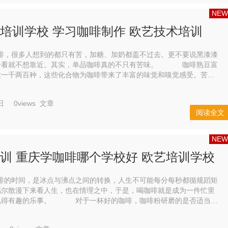
NEW
培训学校 学习咖啡制作 欧艺技术培训
很多人想到的都只有苦，加糖、加奶都盖不过去。更不要说黑漆漆
就不想靠近。其实，单品咖啡真的不只有苦味。 咖啡熟豆富
达一千两百种，这些化合物为咖啡带来了丰富的味觉和嗅觉感受。苦
涩，只是其中一味。 但是讲真，咖啡除...
日
0views
文章
阅读全文
NEW
训 重庆学咖啡哪个学校好 欧艺培训学校
时间，是冰点与沸点之间的转换，人生不可能每分每秒都循规蹈矩
偶尔散漫下来看人生，也在情理之中，于是，喝咖啡就是成为一件忙里
于一杯好的咖啡，咖啡粉研磨的是否适当非
反应在饮用时它的味道上，因为咖啡粉中可...