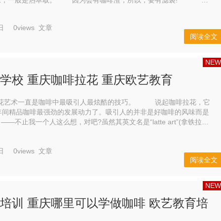
味，一般是热萃取。 因为会有咖啡渣，所以，要有滤袋! 是
呢? 在刚发明出来的时候，它还是个...
日
0views
文章
阅读全文
NEW
学校 重庆咖啡拉花 重庆欧艺教育
一直是咖啡中最吸引人最炫酷的技巧。 说起咖啡拉花，它
年间精品咖啡最强劲的发展动力了。吸引人的并非是好咖啡的风味而是
—不止我一个人这么想，对吧?虽然其英文名是“latte art”(拿铁拉
非拿铁所独有。任何用蒸奶搭配浓缩咖啡的饮品都可以...
日
0views
文章
阅读全文
NEW
培训 重庆哪里可以学做咖啡 欧艺教育培