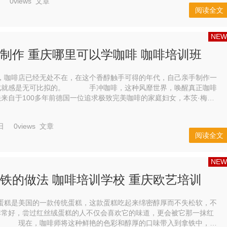
0views
文章
阅读全文
NEW
制作 重庆哪里可以学咖啡 咖啡培训班
啡店已经无处不在，在这个香醇触手可得的年代，自己亲手制作一
的。 手冲咖啡，这种风靡世界，唤醒真正咖啡
来自于100多年前德国一位追求极致完美咖啡的家庭妇女，本茨·梅丽
不同的是，手冲咖啡还原着人与食物之间的...
日
0views
文章
阅读全文
NEW
铁的做法 咖啡培训学校 重庆欧艺培训
是美国的一款传统蛋糕，这款蛋糕吃起来绵密醇厚而不失松软，不
非常好，尝过红丝绒蛋糕的人不仅会喜欢它的味道，更会被它那一抹红
从