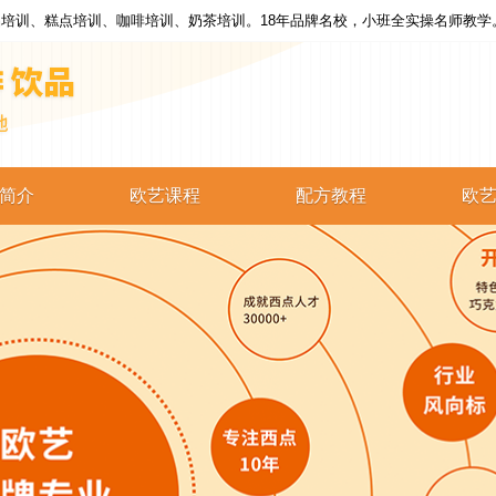
培训、糕点培训、咖啡培训、奶茶培训。18年品牌名校，小班全实操名师教学
简介
欧艺课程
配方教程
欧
西点培训
西点配方
蛋糕培训
蛋糕配方
烘焙培训
烘焙配方
咖啡培训
咖啡配方
奶茶培训
奶茶配方
饮品培训
饮品配方