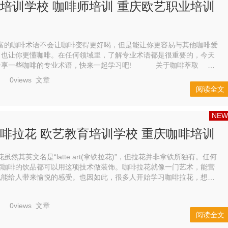
培训学校 咖啡师培训 重庆欧艺职业培训
咖啡术语不会让咖啡变得更好喝，但是能让你更容易与其他咖啡爱
，也让你更懂咖啡。在任何领域里，了解专业术语都是很重要的，今天
一些咖啡的专业术语，快来一起学习吧! 关于咖啡萃取
源于拉丁文，意思是把某物挤压出来，或取...
0views
文章
阅读全文
NEW
啡拉花 欧艺教育培训学校 重庆咖啡培训
其英文名是“latte art(拿铁拉花)”，但拉花并非拿铁所独有。任何
缩咖啡的饮品都可以用这项技术做装饰。咖啡拉花就像一门艺术，能营
也能给人带来愉悦的感受。也因如此，很多人开始学习咖啡拉花，想一
想，喝自己冲泡、装饰的咖啡，岂不是很让人开心。 ...
0views
文章
阅读全文