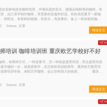
安静地坐在咖啡馆里，伴着轻柔的音乐，慢慢品味醇香的咖啡。有
家里，自己亲手制作咖啡，享受家的安逸和舒适。有的亲想要开一家咖
香，有阳光，有新鲜的植物，有音乐，有故事的。备上一杯浓郁的咖
啡，度过一天愉快的时光。 那么，学习咖啡那个学校好...
日
0views
文章
阅读全文
NEW
师培训 咖啡培训班 重庆欧艺学校好不好
，有两种方式，一种是看书，另一种就是接受培训，而去接受培训
是最关键的一步，就是跟谁学，在怎样的培训机构学。重庆欧艺教育培
老牌培训学校，来欧艺学咖啡，会让你有很大的收获。 重庆市
校是经由重庆市人力资源和社会保障局批准...
日
0views
文章
阅读全文
NEW