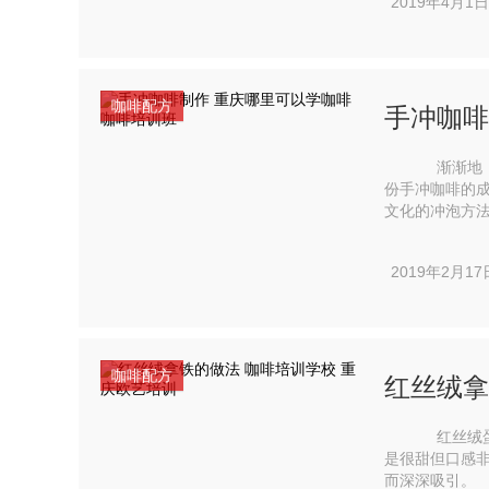
2019年4月1日
咖啡配方
手冲咖啡
渐渐地，咖
份手冲咖啡的成就感是无可比拟
文化的冲泡方法
塔。和连锁咖啡
2019年2月17
咖啡配方
红丝绒拿
红丝绒蛋糕
是很甜但口感
而深深吸引。 现在，咖啡师将这种鲜艳的色彩和醇厚的口味带入到拿铁中，