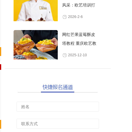
风采：欧艺培训打
造高颜值甜品师
2026-2-6
网红芒果蓝莓酥皮
塔教程 重庆欧艺教
你做酥脆爆浆水果
2025-12-10
丹麦酥