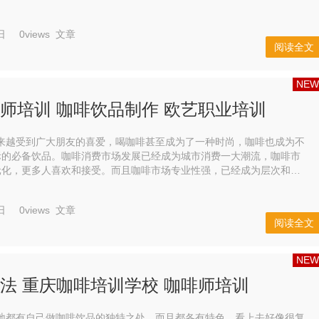
拿铁。就算是不习惯喝咖啡的人，也难敌拿...
日
0views
文章
阅读全文
NEW
师培训 咖啡饮品制作 欧艺职业培训
受到广大朋友的喜爱，喝咖啡甚至成为了一种时尚，咖啡也成为不
际的必备饮品。咖啡消费市场发展已经成为城市消费一大潮流，咖啡市
群多元化，更多人喜欢和接受。而且咖啡市场专业性强，已经成为层次和品
位的一种体现。 因此，许多人瞄准了咖啡市场，积...
日
0views
文章
阅读全文
NEW
法 重庆咖啡培训学校 咖啡师培训
有自己做咖啡饮品的独特之处，而且都各有特色，看上去好像很复