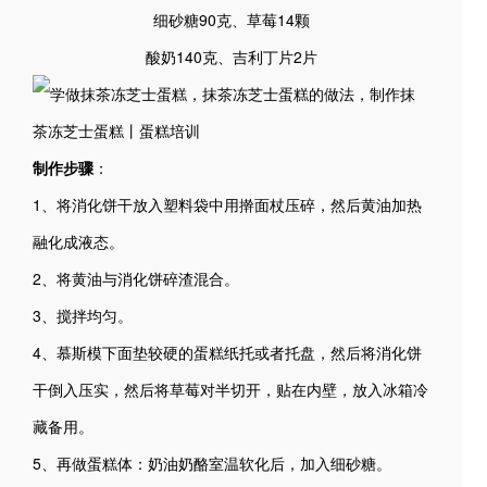
细砂糖90克、草莓14颗
酸奶140克、吉利丁片2片
制作步骤
：
1、将消化饼干放入塑料袋中用擀面杖压碎，然后黄油加热
融化成液态。
2、将黄油与消化饼碎渣混合。
3、搅拌均匀。
4、慕斯模下面垫较硬的蛋糕纸托或者托盘，然后将消化饼
干倒入压实，然后将草莓对半切开，贴在内壁，放入冰箱冷
藏备用。
5、再做蛋糕体：奶油奶酪室温软化后，加入细砂糖。