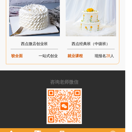
西点微店创业班
西点经典班（中级班）
较全面
一站式创业
就业课程
现报名
28
人
咨询老师微信
手机/微信：
15215129787