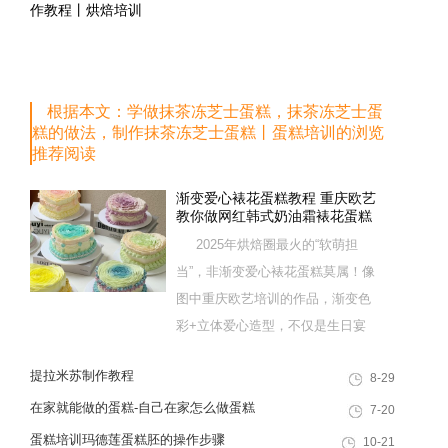
作教程丨烘焙培训
根据本文：学做抹茶冻芝士蛋糕，抹茶冻芝士蛋
糕的做法，制作抹茶冻芝士蛋糕丨蛋糕培训的浏览
推荐阅读
渐变爱心裱花蛋糕教程 重庆欧艺
教你做网红韩式奶油霜裱花蛋糕
2025年烘焙圈最火的“软萌担
当”，非渐变爱心裱花蛋糕莫属！像
图中重庆欧艺培训的作品，渐变色
彩+立体爱心造型，不仅是生日宴
的C位甜品，更是网红门店的爆款
提拉米苏制作教程
8-29
单品。这款蛋糕看似复杂，实则掌
握“意式奶油霜+渐变裱花”核心技
在家就能做的蛋糕-自己在家怎么做蛋糕
7-20
巧，在家也能复刻。今天重庆欧艺
蛋糕培训玛德莲蛋糕胚的操作步骤
10-21