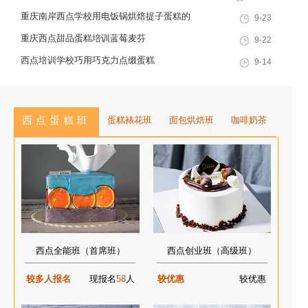
的专业裱花老师，就拆解详细配方
重庆南岸西点学校用电饭锅烘焙提子蛋糕的
9-23
与步骤，新手也能成功！...
食材
重庆西点甜品蛋糕培训蓝莓麦芬
9-22
西点培训学校巧用巧克力点缀蛋糕
9-14
西点蛋糕班
蛋糕裱花班
面包烘焙班
咖啡奶茶
西点全能班（首席班）
西点创业班（高级班）
较多人报名
现报名
58
人
较优惠
较优惠