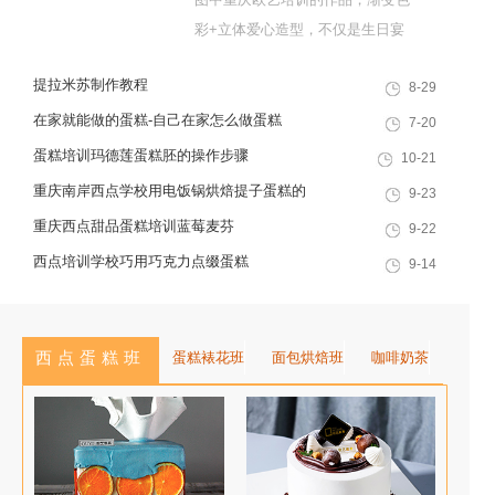
彩+立体爱心造型，不仅是生日宴
的C位甜品，更是网红门店的爆款
提拉米苏制作教程
8-29
单品。这款蛋糕看似复杂，实则掌
握“意式奶油霜+渐变裱花”核心技
在家就能做的蛋糕-自己在家怎么做蛋糕
7-20
巧，在家也能复刻。今天重庆欧艺
蛋糕培训玛德莲蛋糕胚的操作步骤
10-21
的专业裱花老师，就拆解详细配方
重庆南岸西点学校用电饭锅烘焙提子蛋糕的
9-23
与步骤，新手也能成功！...
食材
重庆西点甜品蛋糕培训蓝莓麦芬
9-22
西点培训学校巧用巧克力点缀蛋糕
9-14
西点蛋糕班
蛋糕裱花班
面包烘焙班
咖啡奶茶