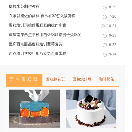
提拉米苏制作教程
8-29
单品。这款蛋糕看似复杂，实则掌
握“意式奶油霜+渐变裱花”核心技
在家就能做的蛋糕-自己在家怎么做蛋糕
7-20
巧，在家也能复刻。今天重庆欧艺
蛋糕培训玛德莲蛋糕胚的操作步骤
10-21
的专业裱花老师，就拆解详细配方
重庆南岸西点学校用电饭锅烘焙提子蛋糕的
9-23
与步骤，新手也能成功！...
食材
重庆西点甜品蛋糕培训蓝莓麦芬
9-22
西点培训学校巧用巧克力点缀蛋糕
9-14
西点蛋糕班
蛋糕裱花班
面包烘焙班
咖啡奶茶