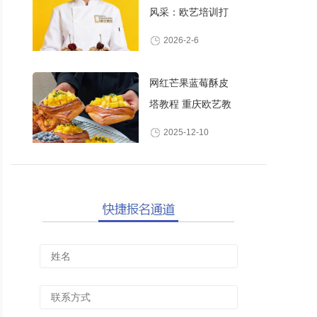
风采：欧艺培训打
造高颜值甜品师
2026-2-6
网红芒果蓝莓酥皮
塔教程 重庆欧艺教
你做酥脆爆浆水果
2025-12-10
丹麦酥