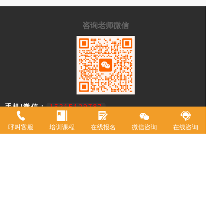
咨询老师微信
手机/微信：
15215129787
学校地址：
重庆市渝中区中山二路196号附2号港天大厦A
呼叫客服
培训课程
在线报名
微信咨询
在线咨询
栋一楼
重庆市欧艺职业技能培训学校，18年来专注西点技术教育，近年来迅速
升级为综合型职业学校。2021年被评定为职业技能等级鉴定机构。 我
校现有教室20余间，常驻专职教师20余名，并具有专业高等级职业技术
资格证书。学校专业涵盖西式面点师、中式面点师、咖啡师、调酒师、
创意特饮、全媒体运营师、在线学习服务师、互联网营销师等。学校累
计为3万余人实现了就业创业。