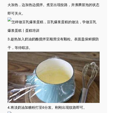
火加热，边加热边搅拌。煮至出现纹路，并沸腾冒泡的状态
即可关火。
3.趁热加入奶油奶酪搅拌至顺滑没有颗粒。表面盖保鲜膜防
干，等待晾凉。
4.将淡奶油加糖粉打至6分发。刚刚出现纹路即可。