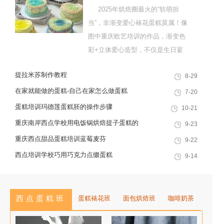
2025年烘焙圈最火的“软萌担
当”，非渐变爱心裱花蛋糕莫属！像
图中重庆欧艺培训的作品，渐变色
彩+立体爱心造型，不仅是生日宴
的C位甜品，更是网红门店的爆款
提拉米苏制作教程
8-29
单品。这款蛋糕看似复杂，实则掌
握“意式奶油霜+渐变裱花”核心技
在家就能做的蛋糕-自己在家怎么做蛋糕
7-20
巧，在家也能复刻。今天重庆欧艺
蛋糕培训玛德莲蛋糕胚的操作步骤
10-21
的专业裱花老师，就拆解详细配方
重庆南岸西点学校用电饭锅烘焙提子蛋糕的
9-23
与步骤，新手也能成功！...
食材
重庆西点甜品蛋糕培训蓝莓麦芬
9-22
西点培训学校巧用巧克力点缀蛋糕
9-14
西点蛋糕班
蛋糕裱花班
面包烘焙班
咖啡奶茶