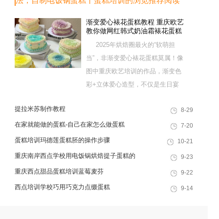
法，自制电饭锅蛋糕丨蛋糕培训的浏览推荐阅读
渐变爱心裱花蛋糕教程 重庆欧艺
教你做网红韩式奶油霜裱花蛋糕
2025年烘焙圈最火的“软萌担
当”，非渐变爱心裱花蛋糕莫属！像
图中重庆欧艺培训的作品，渐变色
彩+立体爱心造型，不仅是生日宴
的C位甜品，更是网红门店的爆款
提拉米苏制作教程
8-29
单品。这款蛋糕看似复杂，实则掌
握“意式奶油霜+渐变裱花”核心技
在家就能做的蛋糕-自己在家怎么做蛋糕
7-20
巧，在家也能复刻。今天重庆欧艺
蛋糕培训玛德莲蛋糕胚的操作步骤
10-21
的专业裱花老师，就拆解详细配方
重庆南岸西点学校用电饭锅烘焙提子蛋糕的
9-23
与步骤，新手也能成功！...
食材
重庆西点甜品蛋糕培训蓝莓麦芬
9-22
西点培训学校巧用巧克力点缀蛋糕
9-14