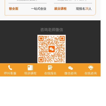
较全面
一站式创业
就业课程
现报名
28
人
咨询老师微信
手机/微信：
15215129787
呼叫客服
培训课程
在线报名
微信咨询
在线咨询
学校地址：
重庆市渝中区中山二路196号附2号港天大厦A
栋一楼
重庆市欧艺职业技能培训学校，18年来专注西点技术教育，近年来迅速
升级为综合型职业学校。2021年被评定为职业技能等级鉴定机构。 我
校现有教室20余间，常驻专职教师20余名，并具有专业高等级职业技术
资格证书。学校专业涵盖西式面点师、中式面点师、咖啡师、调酒师、