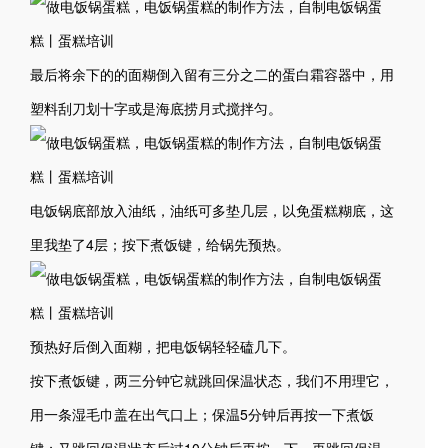
最后将余下的的面糊倒入留有三分之二的蛋白霜容器中，用
塑料刮刀划十字或是海底捞月式搅拌匀。
电饭锅底部放入油纸，油纸可多垫几层，以免蛋糕糊底，这
里我垫了4层；按下煮饭键，给锅先预热。
预热好后倒入面糊，把电饭锅轻轻磕几下。
按下煮饭键，两三分钟它就跳回保温状态，我们不用理它，
用一条湿毛巾盖在出气口上；保温5分钟后再按一下煮饭