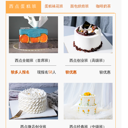
西点蛋糕班
蛋糕裱花班
面包烘焙班
咖啡奶茶
西点全能班（首席班）
西点创业班（高级班）
较多人报名
现报名
58
人
较优惠
较优惠
西点微店创业班
西点经典班（中级班）