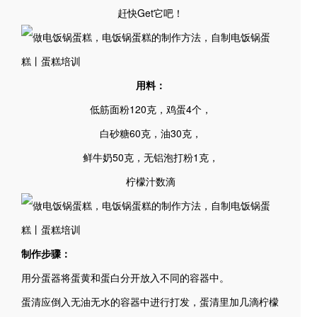
赶快Get它吧！
用料：
低筋面粉120克，鸡蛋4个，
白砂糖60克，油30克，
鲜牛奶50克，无铝泡打粉1克，
柠檬汁数滴
制作步骤：
用分蛋器将蛋黄和蛋白分开放入不同的容器中。
蛋清应倒入无油无水的容器中进行打发，蛋清里加几滴柠檬