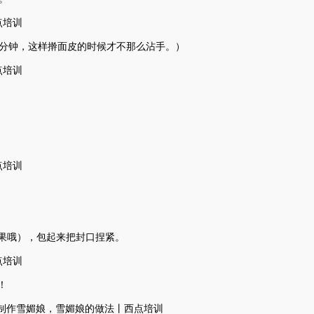
0分钟，这样擀面皮的时候才不那么沾手。）
果哦），包起来把封口捏紧。
！