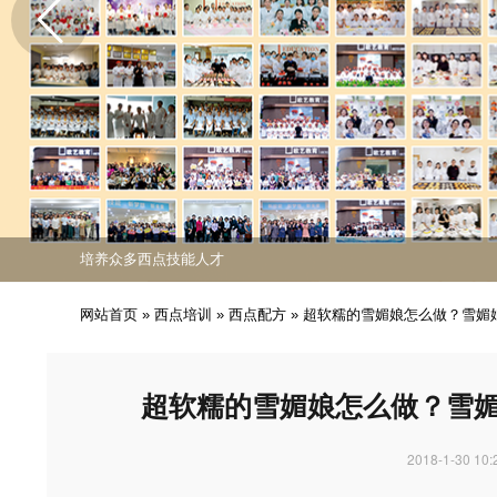
免费课程活动出炉
专业西点技能职业培训
培养众多西点技能人才
免费课程活动出炉
专业西点技能职业培训
网站首页
»
西点培训
»
西点配方
»
超软糯的雪媚娘怎么做？雪媚
超软糯的雪媚娘怎么做？雪
2018-1-30 10: