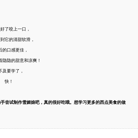
做好了咬上一口，
受到它的清甜软滑，
后的口感更佳，
着隐隐的甜意和凉爽！
不及要学了，
快！
动手尝试制作雪媚娘吧，真的很好吃哦。想学习更多的西点美食的做