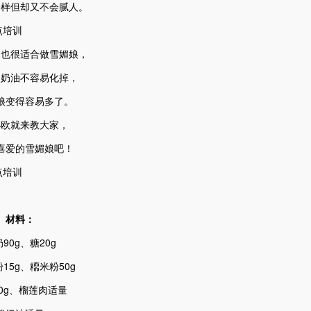
一样但却又不会腻人。
天也很适合做雪媚娘，
淡奶油不容易化掉，
娘变得容易多了。
小欧就来教大家，
喜爱的雪媚娘吧！
材料：
90g、糖20g
15g、糥米粉50g
0g、榴莲肉适量