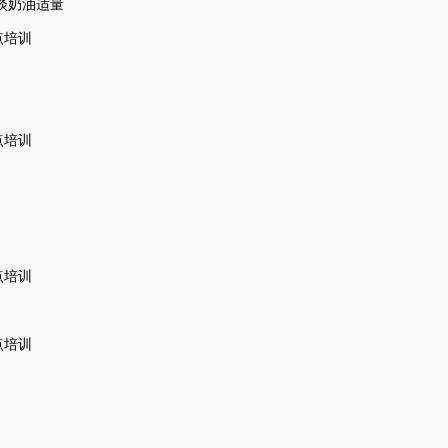
淡奶油适量
。