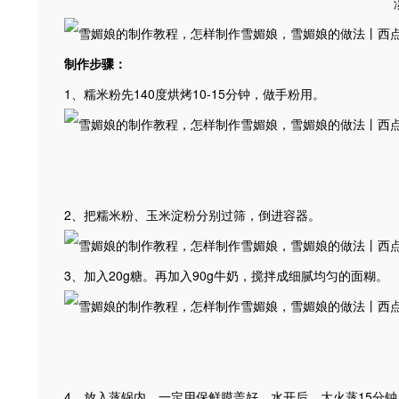
制作
步骤
：
1、糯米粉先140度烘烤10-15分钟，做手粉用。
2、把糯米粉、玉米淀粉分别过筛，倒进容器。
3、加入20g糖。再加入90g牛奶，搅拌成细腻均匀的面糊。
4、放入蒸锅内，一定用保鲜膜盖好，水开后，大火蒸15分钟