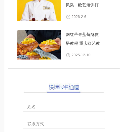
风采：欧艺培训打
造高颜值甜品师
2026-2-6
网红芒果蓝莓酥皮
塔教程 重庆欧艺教
你做酥脆爆浆水果
2025-12-10
丹麦酥