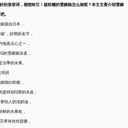
美好的形容词，都想给它！超软糯的雪媚娘怎么做呢？本文主要介绍雪媚
文吧。
媚娘源自日本，
大福”，好萌的名字，
的地道点心之一，
QQ的雪媚娘冰皮，
是当季的水果。
媚娘细白软糯，
的是特别Q滑的冰皮，
奶香怡人的淡奶油，
新鲜的水果粒，
弹又带有丝丝甜蜜，