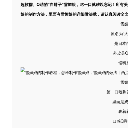
超软糯、Q萌的“白胖子”雪媚娘，吃一口就难以忘记！所有
娘的制作方法，里面有雪媚娘的详细做法哦，请认真阅读全
雪
原名为“
是日本
外皮是
馅料
雪
第一口咬到
里面是
裹着
口感Q