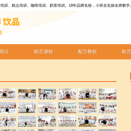
培训、糕点培训、咖啡培训、奶茶培训。18年品牌名校，小班全实操名师教学
简介
欧艺课程
配方教程
欧
西点培训
西点配方
蛋糕培训
蛋糕配方
烘焙培训
烘焙配方
咖啡培训
咖啡配方
奶茶培训
奶茶配方
饮品培训
饮品配方