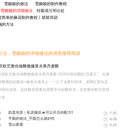
雪媚娘的做法
雪媚娘的制作教程
，雪媚娘的详细做法
转载请注明出处
超简单的麻花制作教程丨烘焙培训
确的方法
方法，雪媚娘的详细做法的浏览推荐阅读
重庆欧艺教你做酥脆爆浆水果丹麦酥
庆欧艺教你做酥脆爆浆水果丹麦酥 2025年烘焙圈的“流量王”，当属
黄酥脆的起酥皮+爆浆水果夹心，一口下去酥到掉渣，是网红面包店
的绝佳选择。这款酥皮塔看似需要专业起酥技术，实则重庆欧艺烘焙
...
奶盖泡芙｜私房爆款🔥可以开店的配方❗️
6
7-31
芋圆的做法_芋圆怎么做好吃
6
6-26
雪山紫薯
0
4-25