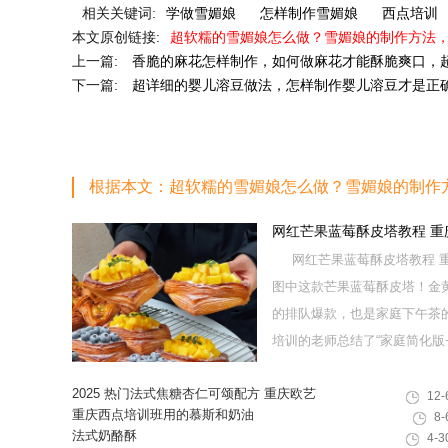
相关关键词:
学做雪媚娘
怎样制作雪媚娘
西点培训
本文原创链接:
超软糯的雪媚娘怎么做？雪媚娘的制作方法
上一篇:
香脆的麻花怎样制作，如何做麻花才能酥脆爽口，
下一篇:
超详细的婴儿溶豆做法，怎样制作婴儿溶豆才是正
根据本文：超软糯的雪媚娘怎么做？雪媚娘的制作
网红芒果蓝莓酥皮塔教程 
网红芒果蓝莓酥皮塔教程 重
图中这款芒果蓝莓酥皮塔！金
的排队爆款，也是家庭下午茶
培训的老师总结了“家庭简化版+专
2025 热门法式焦糖杏仁可颂配方 重庆欧艺
12-
教你做出高颜值酥脆西点
重庆西点培训班用的慕斯和奶油
8-
法式奶酪酥
4-3