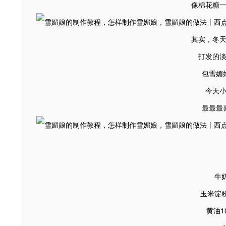
像棉花糖
其实，冬
打发的
包雪媚
今天
最最最
牛奶
玉米淀粉
黄油1