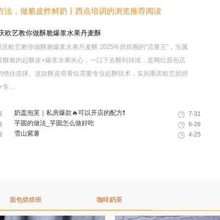
方法，做脆皮炸鲜奶丨西点培训的浏览推荐阅读
重庆欧艺教你做酥脆爆浆水果丹麦酥
庆欧艺教你做酥脆爆浆水果丹麦酥 2025年烘焙圈的“流量王”，当属
黄酥脆的起酥皮+爆浆水果夹心，一口下去酥到掉渣，是网红面包店
的绝佳选择。这款酥皮塔看似需要专业起酥技术，实则重庆欧艺烘焙
...
奶盖泡芙｜私房爆款🔥可以开店的配方❗️
6
7-31
芋圆的做法_芋圆怎么做好吃
6
6-26
雪山紫薯
0
4-25
面包烘焙班
咖啡奶茶