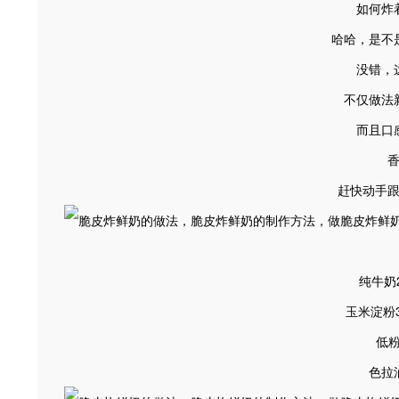
如何炸
哈哈，是不
没错，
不仅做法
而且口
赶快动手
纯牛奶2
玉米淀粉
低粉
色拉油