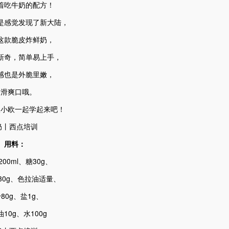
着吃牛奶的配方！
是感觉发现了新大陆，
这款脆皮炸鲜奶，
新奇，简单易上手，
感也是外脆里嫩，
香滑爽口哦。
跟小欧一起学起来吧！
用料：
00ml、糖30g、
30g、色拉油适量、
80g、盐1g、
10g、水100g