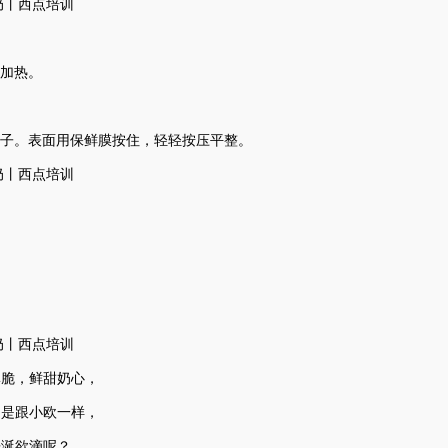
边加热。
盖子。表面用保鲜膜按住，轻轻按压平整。
酥脆，鲜甜奶心，
不是跟小欧一样，
垂涎欲滴呢？