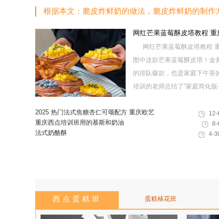
根据本文：脆皮炸鲜奶的做法，脆皮炸鲜奶的制作
网红芒果蓝莓酥皮塔教程 
网红芒果蓝莓酥皮塔教程 重
图中这款芒果蓝莓酥皮塔！金
的排队爆款，也是家庭下午茶
培训的老师总结了“家庭简化版+专
2025 热门法式焦糖杏仁可颂配方 重庆欧艺
12-
教你做出高颜值酥脆西点
重庆西点培训班用的慕斯和奶油
8-
法式奶酪酥
4-3
西点蛋糕班
蛋糕裱花班