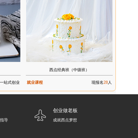
西点经典班（中级班）
一站式创业
就业课程
现报名
28
人
创业做老板
业指导
成就西点梦想