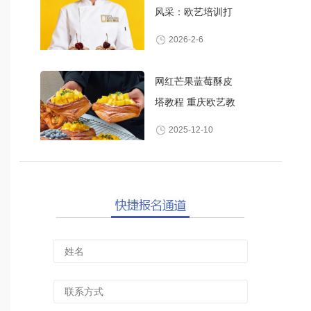
风采：欧艺培训打
造高颜值甜品师
2026-2-6
网红芒果蓝莓酥皮
塔教程 重庆欧艺教
你做酥脆爆浆水果
2025-12-10
丹麦酥