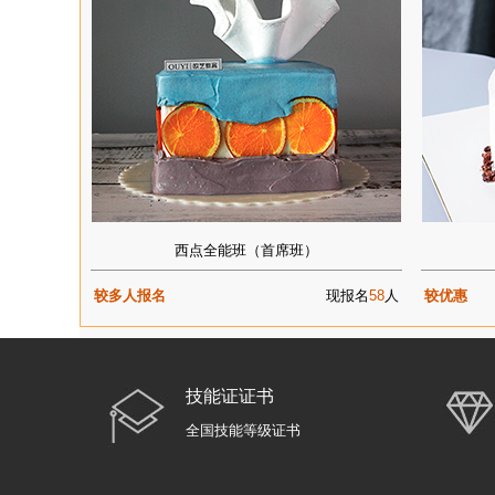
西点全能班（首席班）
较多人报名
现报名
58
人
较优惠
技能证证书
全国技能等级证书