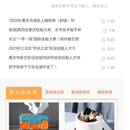
服务型教学理念为核心，聚焦西点
烘焙特色领域，深耕职业技能培训
“2024年重庆市残疾人咖啡师（初级）培
7-10
十余载，致力于培养兼具社会责任
训”职业技能提升计划活动
感与创新思维的复合型行业高技能
喜报|第四批重庆技能大师、全市技术能手和
7-6
人才，是集技能培训、证书认定、
巴渝青年技能之星名单出炉，重庆欧艺职业
关注“一带一路”国际技能大赛丨制作糖艺西
5-23
就业创业一站式服务于一体的“产教
技能培训学校技能人才榜上有名！
点，看手艺更考验审美
2023年江北区“劳动之星”职业技能人才大
12-5
融合”典范学校。 一...
赛，我校选手荣获互联网营销师第一名
重庆市欧艺职业技能培训学校高技能人才培
8-22
训基地建设专家指导会会议简报
想学烘焙千万别去做学徒了！
7-20
西点蛋糕班
蛋糕裱花班
面包烘焙班
咖啡奶茶