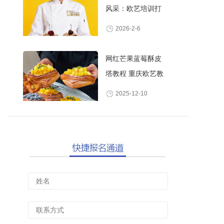
风采：欧艺培训打
造高颜值甜品师
2026-2-6
网红芒果蓝莓酥皮
塔教程 重庆欧艺教
你做酥脆爆浆水果
2025-12-10
丹麦酥