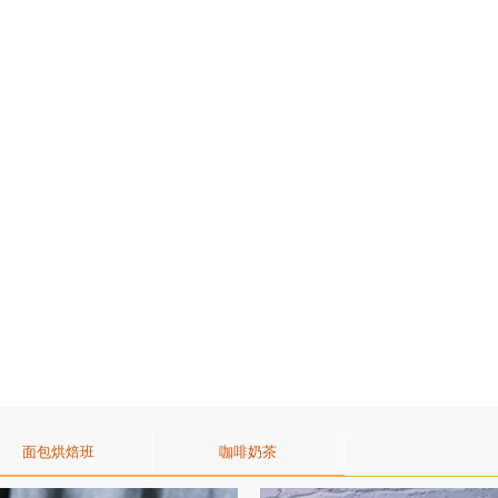
面包烘焙班
咖啡奶茶