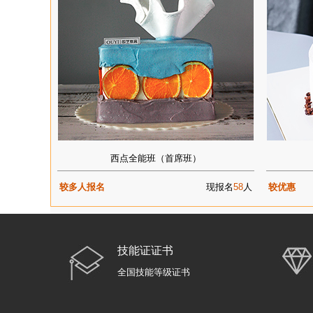
西点全能班（首席班）
较多人报名
现报名
58
人
较优惠
技能证证书
全国技能等级证书