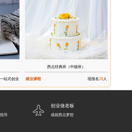
西点经典班（中级班）
一站式创业
就业课程
现报名
28
人
创业做老板
业指导
成就西点梦想