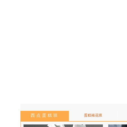
西点蛋糕班
蛋糕裱花班