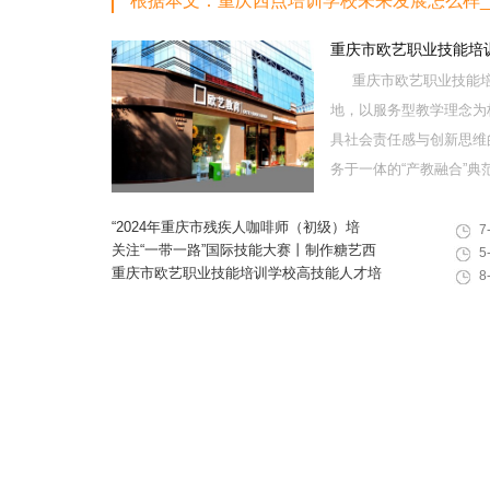
根据本文：重庆西点培训学校未来发展怎么样
重庆市欧艺职业技能培
重庆市欧艺职业技能培
地，以服务型教学理念为
具社会责任感与创新思维
务于一体的“产教融合”典范学
“2024年重庆市残疾人咖啡师（初级）培
7
训”职业技能提升计划活动
关注“一带一路”国际技能大赛丨制作糖艺西
5
点，看手艺更考验审美
重庆市欧艺职业技能培训学校高技能人才培
8
训基地建设专家指导会会议简报