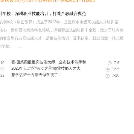
_重庆读西点培训学校有前途吗的浏览推荐阅读
训学校：深耕职业技能培训，打造产教融合典范
训学校（欧艺教育）成立于2013年，是重庆市市级高技能人才培训基
核心，聚焦西点烘焙特色领域，深耕职业技能培训十余载，致力于培养兼
的复合型行业高技能人才，是集技能培训、证书认定、就业创业一站式服
校。 一...
喜报|第四批重庆技能大师、全市技术能手和
-10
7-6
巴渝青年技能之星名单出炉，重庆欧艺职业
2023年江北区“劳动之星”职业技能人才大
-23
12-5
技能培训学校技能人才榜上有名！
赛，我校选手荣获互联网营销师第一名
想学烘焙千万别去做学徒了！
-22
7-20