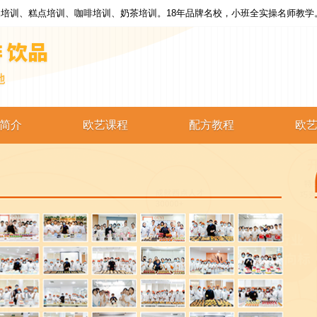
培训、糕点培训、咖啡培训、奶茶培训。18年品牌名校，小班全实操名师教学
简介
欧艺课程
配方教程
欧
西点培训
西点配方
蛋糕培训
蛋糕配方
烘焙培训
烘焙配方
咖啡培训
咖啡配方
奶茶培训
奶茶配方
饮品培训
饮品配方