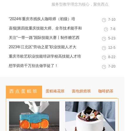
服务型教学理念为核心，聚焦西点
烘焙特色领域，深耕职业技能培训
“2024年重庆市残疾人咖啡师（初级）培
7-10
十余载，致力于培养兼具社会责任
训”职业技能提升计划活动
感与创新思维的复合型行业高技能
喜报|第四批重庆技能大师、全市技术能手和
7-6
人才，是集技能培训、证书认定、
巴渝青年技能之星名单出炉，重庆欧艺职业
关注“一带一路”国际技能大赛丨制作糖艺西
5-23
就业创业一站式服务于一体的“产教
技能培训学校技能人才榜上有名！
点，看手艺更考验审美
2023年江北区“劳动之星”职业技能人才大
12-5
融合”典范学校。 一...
赛，我校选手荣获互联网营销师第一名
重庆市欧艺职业技能培训学校高技能人才培
8-22
训基地建设专家指导会会议简报
想学烘焙千万别去做学徒了！
7-20
西点蛋糕班
蛋糕裱花班
面包烘焙班
咖啡奶茶