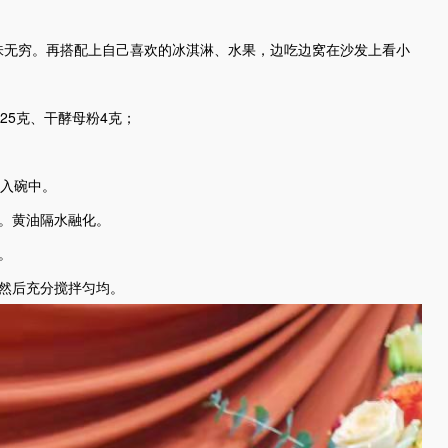
味无穷。再搭配上自己喜欢的冰淇淋、水果，边吃边窝在沙发上看小
25克、干酵母粉4克；
倒入碗中。
。黄油隔水融化。
。
然后充分搅拌匀均。