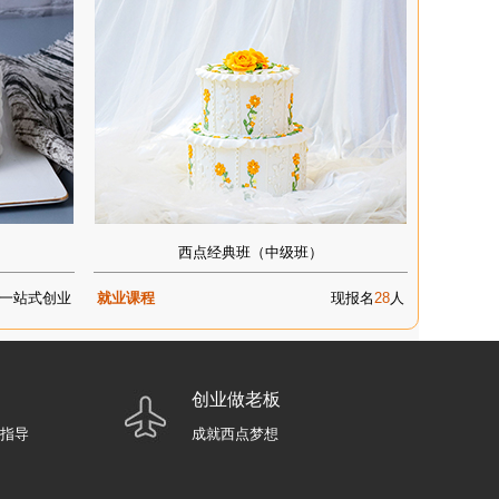
西点经典班（中级班）
一站式创业
就业课程
现报名
28
人
创业做老板
业指导
成就西点梦想