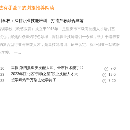
法有哪些？的浏览推荐阅读
训学校：深耕职业技能培训，打造产教融合典范
训学校（欧艺教育）成立于2013年，是重庆市市级高技能人才培训基
核心，聚焦西点烘焙特色领域，深耕职业技能培训十余载，致力于培养兼
的复合型行业高技能人才，是集技能培训、证书认定、就业创业一站式服
校。 一...
喜报|第四批重庆技能大师、全市技术能手和
-10
7-6
巴渝青年技能之星名单出炉，重庆欧艺职业
2023年江北区“劳动之星”职业技能人才大
-23
12-5
技能培训学校技能人才榜上有名！
赛，我校选手荣获互联网营销师第一名
想学烘焙千万别去做学徒了！
-22
7-20