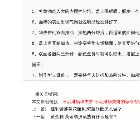
5、将黄油倒入大碗内搅拌匀均。盖上保鲜膜，醒发一个
6、面糊的表面出现气泡就说明已经发酵好了。
7、华夫饼机双面抹油，预热两分钟后，舀适量的面糊倒
8、盖上盖开始加热。中途要将华夫饼翻面，使其受热匀
9、双面各煎两三分钟，颜色金黄时就可以取出。搭配
提示：
1、制作华夫饼前，一定要将华夫饼机加热两分钟。如
相关关键词:
本文原创链接:
冰淇淋馅华夫饼:冰淇淋华夫饼的做法有
上一篇:
炼乳紫薯菊花面包:紫薯软欧怎么做？
下一篇:
黄金糕:黄金糕没蒸熟有什么危害？