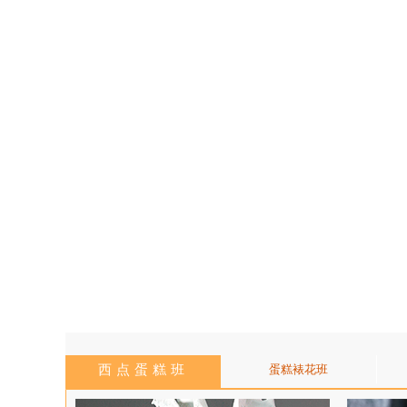
西点蛋糕班
蛋糕裱花班