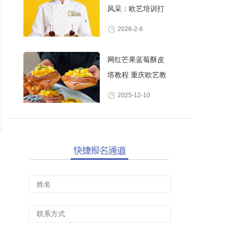
风采：欧艺培训打
造高颜值甜品师
2026-2-6
网红芒果蓝莓酥皮
塔教程 重庆欧艺教
你做酥脆爆浆水果
2025-12-10
丹麦酥