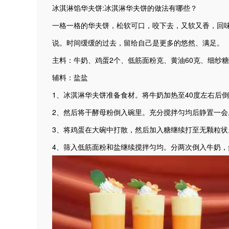
冰淇淋馅华夫饼:冰淇淋华夫饼的做法有哪些？
一格一格的华夫饼，松软可口，咬下去，又软又香，回
说。时间缓缓的过去，留给自己是更多的悠然、满足。
主料：牛奶、鸡蛋2个、低筋面粉克、黄油60克、细纱糖
辅料：盐盐
1、冰淇淋华夫饼准备食材。将牛奶加热至40度左右后
2、然后将干酵母粉倒入碗里。充分搅拌匀均后静置一会
3、将鸡蛋在大碗中打散，然后加入糖继续打至无颗粒状
4、筛入低筋面粉和盐继续搅拌匀均。分两次倒入牛奶，