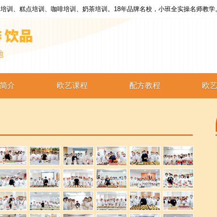
培训、糕点培训、咖啡培训、奶茶培训。18年品牌名校，小班全实操名师教学
简介
欧艺课程
配方教程
欧
西点培训
西点配方
蛋糕培训
蛋糕配方
烘焙培训
烘焙配方
咖啡培训
咖啡配方
奶茶培训
奶茶配方
饮品培训
饮品配方