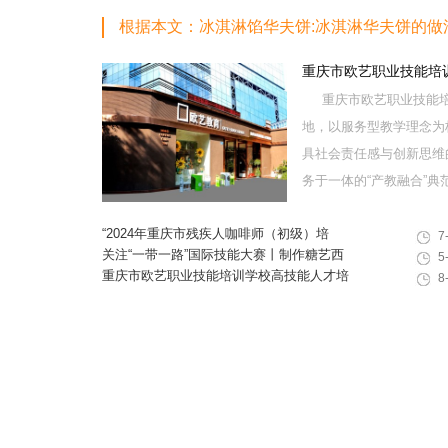
根据本文：冰淇淋馅华夫饼:冰淇淋华夫饼的做
重庆市欧艺职业技能培
重庆市欧艺职业技能培
地，以服务型教学理念为
具社会责任感与创新思维
务于一体的“产教融合”典范学
“2024年重庆市残疾人咖啡师（初级）培
7
训”职业技能提升计划活动
关注“一带一路”国际技能大赛丨制作糖艺西
5
点，看手艺更考验审美
重庆市欧艺职业技能培训学校高技能人才培
8
训基地建设专家指导会会议简报