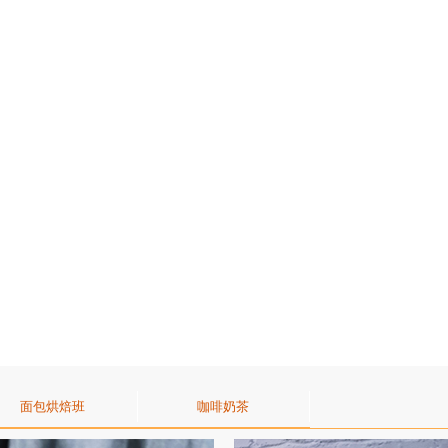
面包烘焙班
咖啡奶茶