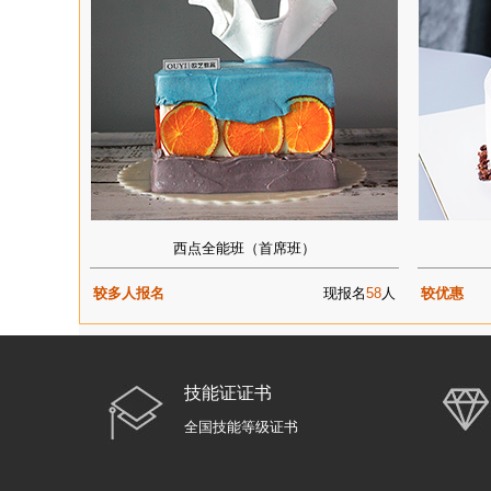
西点全能班（首席班）
较多人报名
现报名
58
人
较优惠
技能证证书
全国技能等级证书