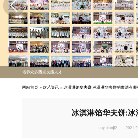
免费课程活动出炉
专业西点技能职业培训
培养众多西点技能人才
免费课程活动出炉
专业西点技能职业培训
网站首页
»
欧艺资讯
»
冰淇淋馅华夫饼:冰淇淋华夫饼的做法有哪
冰淇淋馅华夫饼:
ouyibianji2
2021-9