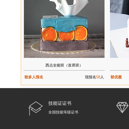
西点全能班（首席班）
较多人报名
现报名
58
人
较优惠
技能证证书
全国技能等级证书