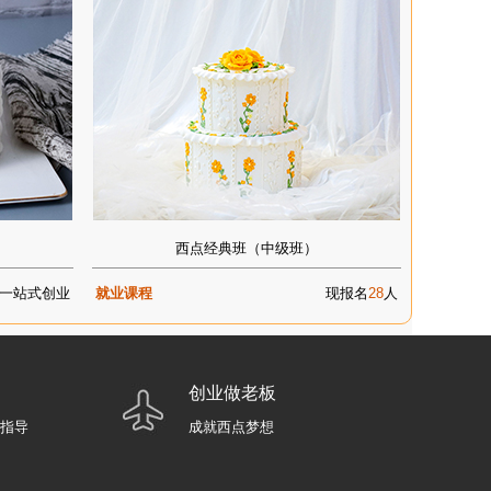
西点经典班（中级班）
一站式创业
就业课程
现报名
28
人
创业做老板
业指导
成就西点梦想