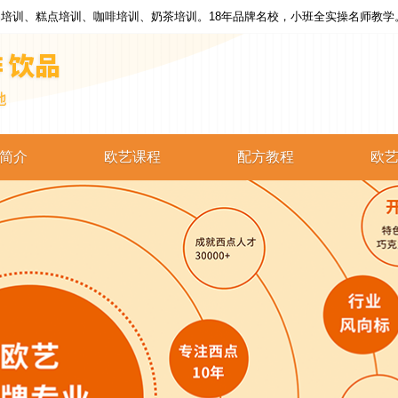
培训、糕点培训、咖啡培训、奶茶培训。18年品牌名校，小班全实操名师教学
简介
欧艺课程
配方教程
欧
西点培训
西点配方
蛋糕培训
蛋糕配方
烘焙培训
烘焙配方
咖啡培训
咖啡配方
奶茶培训
奶茶配方
饮品培训
饮品配方