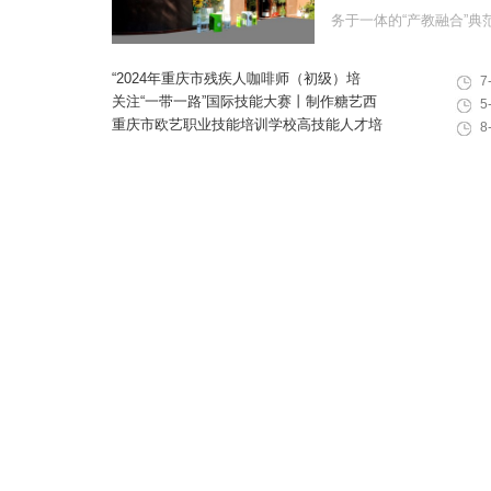
务于一体的“产教融合”典范学
“2024年重庆市残疾人咖啡师（初级）培
7
训”职业技能提升计划活动
关注“一带一路”国际技能大赛丨制作糖艺西
5
点，看手艺更考验审美
重庆市欧艺职业技能培训学校高技能人才培
8
训基地建设专家指导会会议简报