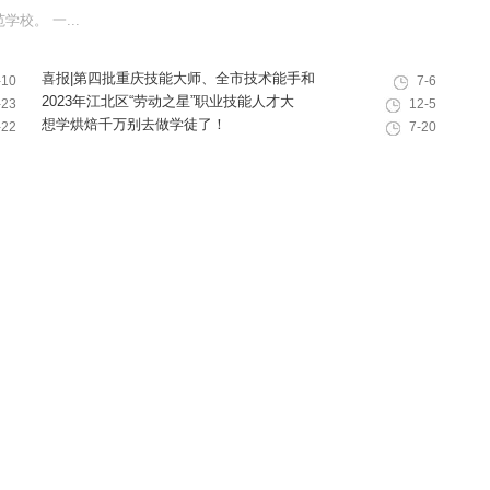
校。 一...
喜报|第四批重庆技能大师、全市技术能手和
-10
7-6
巴渝青年技能之星名单出炉，重庆欧艺职业
2023年江北区“劳动之星”职业技能人才大
-23
12-5
技能培训学校技能人才榜上有名！
赛，我校选手荣获互联网营销师第一名
想学烘焙千万别去做学徒了！
-22
7-20