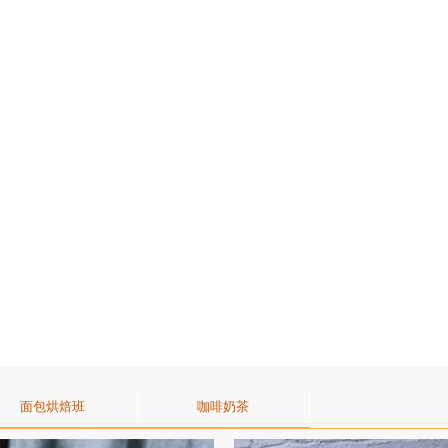
面包烘焙班
咖啡奶茶