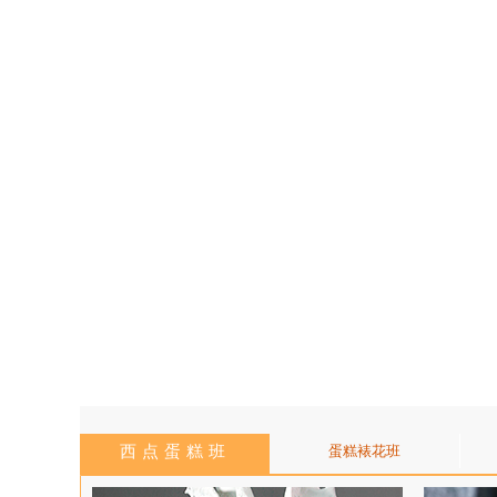
西点蛋糕班
蛋糕裱花班