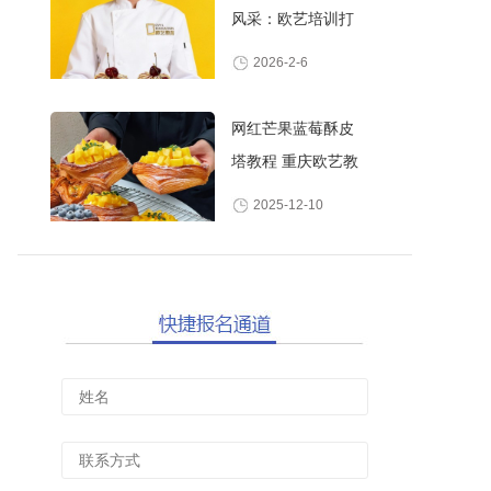
风采：欧艺培训打
造高颜值甜品师
2026-2-6
网红芒果蓝莓酥皮
塔教程 重庆欧艺教
你做酥脆爆浆水果
2025-12-10
丹麦酥