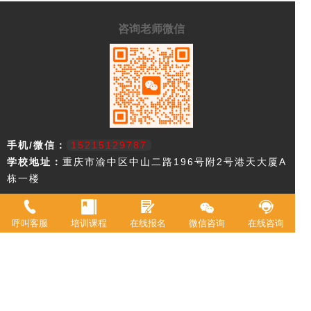
咨询老师微信
手机/微信：
15215129787
学校地址：
重庆市渝中区中山二路196号附2号港天大厦A
栋一楼
重庆市欧艺职业技能培训学校，18年来专注西点技术教育，近年来迅速
升级为综合型职业学校。2021年被评定为职业技能等级鉴定机构。 我
呼叫客服
培训课程
在线报名
微信咨询
在线咨询
校现有教室20余间，常驻专职教师20余名，并具有专业高等级职业技术
资格证书。学校专业涵盖西式面点师、中式面点师、咖啡师、调酒师、
创意特饮、全媒体运营师、在线学习服务师、互联网营销师等。学校累
计为3万余人实现了就业创业。