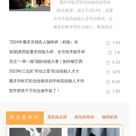
重庆市欧艺职业技能培训学校
（欧艺教育）成立于2013年，是重
庆市市级高技能人才培训基地，以
服务型教学理念为核心，聚焦西点
烘焙特色领域，深耕职业技能培训
“2024年重庆市残疾人咖啡师（初级）培
7-10
十余载，致力于培养兼具社会责任
训”职业技能提升计划活动
感与创新思维的复合型行业高技能
喜报|第四批重庆技能大师、全市技术能手和
7-6
人才，是集技能培训、证书认定、
巴渝青年技能之星名单出炉，重庆欧艺职业
关注“一带一路”国际技能大赛丨制作糖艺西
5-23
就业创业一站式服务于一体的“产教
技能培训学校技能人才榜上有名！
点，看手艺更考验审美
2023年江北区“劳动之星”职业技能人才大
12-5
融合”典范学校。 一...
赛，我校选手荣获互联网营销师第一名
重庆市欧艺职业技能培训学校高技能人才培
8-22
训基地建设专家指导会会议简报
想学烘焙千万别去做学徒了！
7-20
西点蛋糕班
蛋糕裱花班
面包烘焙班
咖啡奶茶