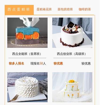
西点蛋糕班
蛋糕裱花班
面包烘焙班
咖啡奶茶
西点全能班（首席班）
西点创业班（高级班）
较多人报名
现报名
58
人
较优惠
较优惠