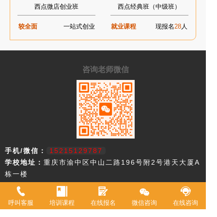
西点微店创业班
西点经典班（中级班）
较全面
一站式创业
就业课程
现报名
28
人
咨询老师微信
手机/微信：
15215129787
学校地址：
重庆市渝中区中山二路196号附2号港天大厦A
栋一楼
重庆市欧艺职业技能培训学校，18年来专注西点技术教育，近年来迅速
呼叫客服
培训课程
在线报名
微信咨询
在线咨询
升级为综合型职业学校。2021年被评定为职业技能等级鉴定机构。 我
校现有教室20余间，常驻专职教师20余名，并具有专业高等级职业技术