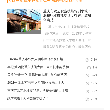
习西点最佳年龄是什么时候的浏览推荐阅读
重庆市欧艺职业技能培训学校：
深耕职业技能培训，打造产教融
合典范
重庆市欧艺职业技能培训学校
（欧艺教育）成立于2013年，是重
庆市市级高技能人才培训基地，以
服务型教学理念为核心，聚焦西点
烘焙特色领域，深耕职业技能培训
“2024年重庆市残疾人咖啡师（初级）培
7-10
十余载，致力于培养兼具社会责任
训”职业技能提升计划活动
感与创新思维的复合型行业高技能
喜报|第四批重庆技能大师、全市技术能手和
7-6
人才，是集技能培训、证书认定、
巴渝青年技能之星名单出炉，重庆欧艺职业
关注“一带一路”国际技能大赛丨制作糖艺西
5-23
就业创业一站式服务于一体的“产教
技能培训学校技能人才榜上有名！
点，看手艺更考验审美
2023年江北区“劳动之星”职业技能人才大
12-5
融合”典范学校。 一...
赛，我校选手荣获互联网营销师第一名
重庆市欧艺职业技能培训学校高技能人才培
8-22
训基地建设专家指导会会议简报
想学烘焙千万别去做学徒了！
7-20