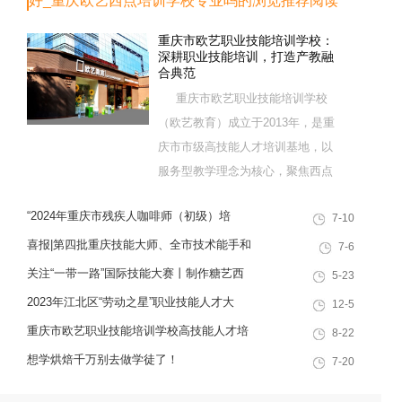
好_重庆欧艺西点培训学校专业吗的浏览推荐阅读
重庆市欧艺职业技能培训学校：
深耕职业技能培训，打造产教融
合典范
重庆市欧艺职业技能培训学校
（欧艺教育）成立于2013年，是重
庆市市级高技能人才培训基地，以
服务型教学理念为核心，聚焦西点
烘焙特色领域，深耕职业技能培训
“2024年重庆市残疾人咖啡师（初级）培
7-10
十余载，致力于培养兼具社会责任
训”职业技能提升计划活动
感与创新思维的复合型行业高技能
喜报|第四批重庆技能大师、全市技术能手和
7-6
人才，是集技能培训、证书认定、
巴渝青年技能之星名单出炉，重庆欧艺职业
关注“一带一路”国际技能大赛丨制作糖艺西
5-23
就业创业一站式服务于一体的“产教
技能培训学校技能人才榜上有名！
点，看手艺更考验审美
2023年江北区“劳动之星”职业技能人才大
12-5
融合”典范学校。 一...
赛，我校选手荣获互联网营销师第一名
重庆市欧艺职业技能培训学校高技能人才培
8-22
训基地建设专家指导会会议简报
想学烘焙千万别去做学徒了！
7-20