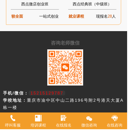
西点微店创业班
西点经典班（中级班）
较全面
一站式创业
就业课程
现报名
28
人
咨询老师微信
手机/微信：
15215129787
学校地址：
重庆市渝中区中山二路196号附2号港天大厦A
栋一楼
重庆市欧艺职业技能培训学校，18年来专注西点技术教育，近年来迅速
呼叫客服
培训课程
在线报名
微信咨询
在线咨询
升级为综合型职业学校。2021年被评定为职业技能等级鉴定机构。 我
校现有教室20余间，常驻专职教师20余名，并具有专业高等级职业技术