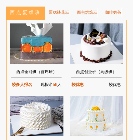
西点蛋糕班
蛋糕裱花班
面包烘焙班
咖啡奶茶
西点全能班（首席班）
西点创业班（高级班）
较多人报名
现报名
58
人
较优惠
较优惠