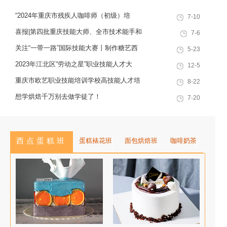
烘焙特色领域，深耕职业技能培训
“2024年重庆市残疾人咖啡师（初级）培
7-10
十余载，致力于培养兼具社会责任
训”职业技能提升计划活动
感与创新思维的复合型行业高技能
喜报|第四批重庆技能大师、全市技术能手和
7-6
人才，是集技能培训、证书认定、
巴渝青年技能之星名单出炉，重庆欧艺职业
关注“一带一路”国际技能大赛丨制作糖艺西
5-23
就业创业一站式服务于一体的“产教
技能培训学校技能人才榜上有名！
点，看手艺更考验审美
2023年江北区“劳动之星”职业技能人才大
12-5
融合”典范学校。 一...
赛，我校选手荣获互联网营销师第一名
重庆市欧艺职业技能培训学校高技能人才培
8-22
训基地建设专家指导会会议简报
想学烘焙千万别去做学徒了！
7-20
西点蛋糕班
蛋糕裱花班
面包烘焙班
咖啡奶茶