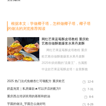
根据本文：学做椰子塔，怎样做椰子塔，椰子塔
的做法的浏览推荐阅读
网红芒果蓝莓酥皮塔教程 重庆欧
艺教你做酥脆爆浆水果丹麦酥
网红芒果蓝莓酥皮塔教程 重庆
欧艺教你做酥脆爆浆水果丹麦酥
2025年烘焙圈的“流量王”，当属图
中这款芒果蓝莓酥皮塔！金黄酥脆
的起酥皮+爆浆水果夹心，一口下
2025 热门法式焦糖杏仁可颂配方 重庆欧艺
12-6
去酥到掉渣，是网红面包店的排队
教你做出高颜值酥脆西点
爆款，也是家庭下午茶的绝佳选
奶盖泡芙｜私房爆款🔥可以开店的配方❗️
7-31
择。这款酥皮塔看似需要专业起酥
重庆西点培训班用的慕斯和奶油
8-6
技术，实则重庆欧艺烘焙培训的老
芋圆的做法_芋圆怎么做好吃
6-26