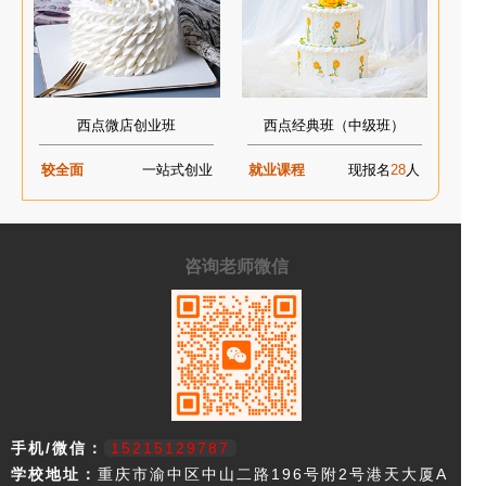
西点微店创业班
西点经典班（中级班）
较全面
一站式创业
就业课程
现报名
28
人
咨询老师微信
手机/微信：
15215129787
学校地址：
重庆市渝中区中山二路196号附2号港天大厦A