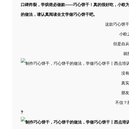
口碑炸裂，学烘焙必做款——
巧心饼干
！真的很好吃，小欧为
的做法，请认真阅读全文学做巧心饼干吧。
这款巧心饼
小欧
但是自
就
没
真
朋
不信？
?