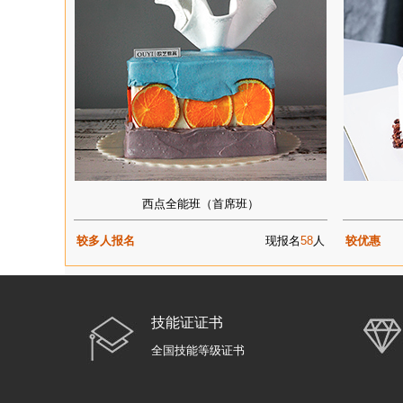
西点全能班（首席班）
较多人报名
现报名
58
人
较优惠
技能证证书
全国技能等级证书