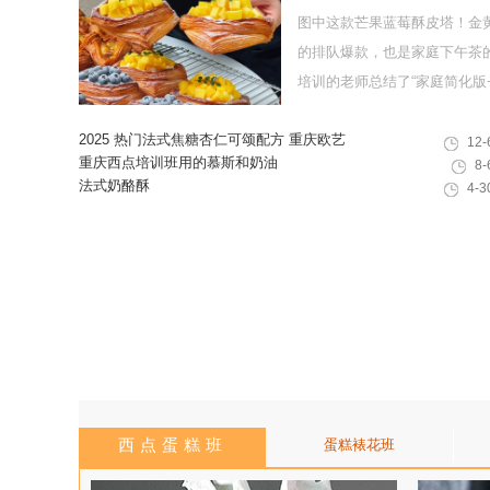
图中这款芒果蓝莓酥皮塔！金
的排队爆款，也是家庭下午茶
培训的老师总结了“家庭简化版+专
2025 热门法式焦糖杏仁可颂配方 重庆欧艺
12-
教你做出高颜值酥脆西点
重庆西点培训班用的慕斯和奶油
8-
法式奶酪酥
4-3
西点蛋糕班
蛋糕裱花班