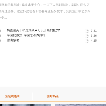
黄酥脆的起酥皮+爆浆水果夹心，一口下去酥到掉渣，是网红面包店
的绝佳选择。这款酥皮塔看似需要专业起酥技术，实则重庆欧艺烘焙
...
奶盖泡芙｜私房爆款🔥可以开店的配方❗️
6
7-31
芋圆的做法_芋圆怎么做好吃
6
6-26
雪山紫薯
0
4-25
面包烘焙班
咖啡奶茶