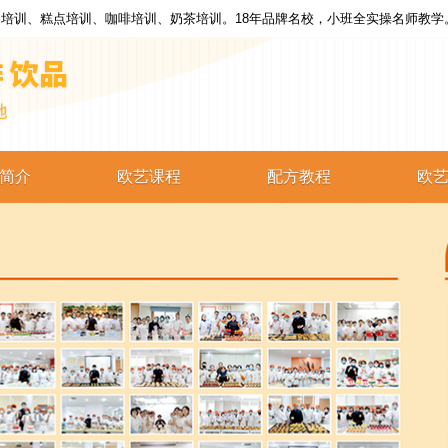
培训、糕点培训、咖啡培训、奶茶培训。18年品牌名校，小班全实操名师教学
简介
欧艺课程
配方教程
欧
西点培训
西点配方
蛋糕培训
蛋糕配方
烘焙培训
烘焙配方
咖啡培训
咖啡配方
奶茶培训
奶茶配方
饮品培训
饮品配方