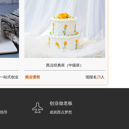
西点经典班（中级班）
一站式创业
就业课程
现报名
28
人
创业做老板
业指导
成就西点梦想