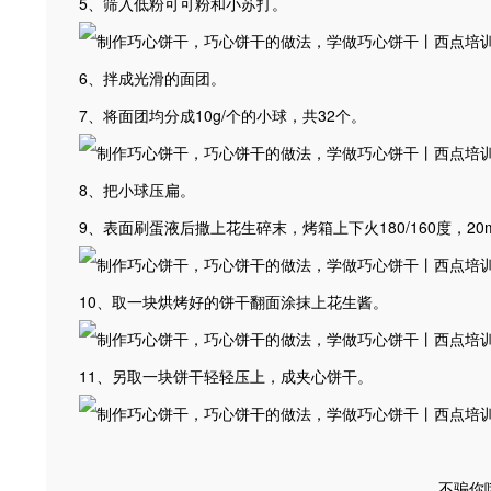
5、筛入低粉可可粉和小苏打。
6、拌成光滑的面团。
7、将面团均分成10g/个的小球，共32个。
8、把小球压扁。
9、表面刷蛋液后撒上花生碎末，烤箱上下火180/160度，20m
10、取一块烘烤好的饼干翻面涂抹上花生酱。
11、另取一块饼干轻轻压上，成夹心饼干。
不骗你