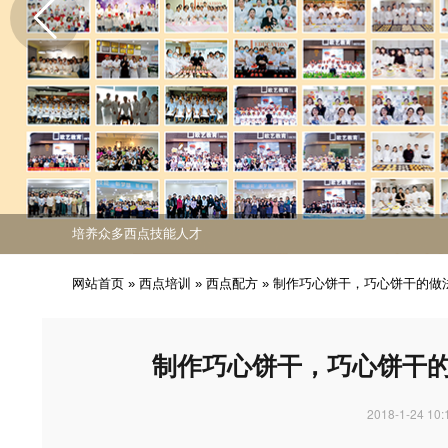
免费课程活动出炉
专业西点技能职业培训
培养众多西点技能人才
免费课程活动出炉
专业西点技能职业培训
网站首页
»
西点培训
»
西点配方
»
制作巧心饼干，巧心饼干的做
制作巧心饼干，巧心饼干
2018-1-24 10: