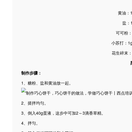
黄油：1
盐：
可可粉：
小苏打：1
花生碎末
制作
步骤
：
1、糖粉、盐和黄油放一起。
2、搓拌均匀。
3、倒入40g蛋液，这步中可加2～3滴香草精。
4、拌匀。