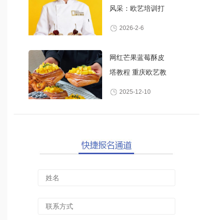
风采：欧艺培训打
造高颜值甜品师
2026-2-6
网红芒果蓝莓酥皮
塔教程 重庆欧艺教
你做酥脆爆浆水果
2025-12-10
丹麦酥