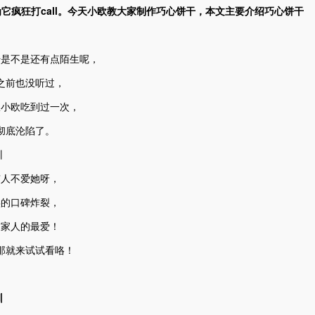
它疯狂打call。今天小欧教大家制作巧心饼干，本文主要介绍巧心饼干
干是不是还有点陌生呢，
之前也没听过，
从小欧吃到过一次，
彻底沦陷了。
有人不爱她呀，
实的口碑炸裂，
友家人的最爱！
那就来试试看咯！