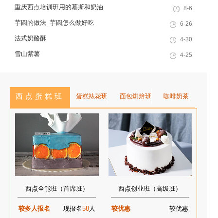
择。这款酥皮塔看似需要专业起酥
重庆西点培训班用的慕斯和奶油
8-6
技术，实则重庆欧艺烘焙培训的老
芋圆的做法_芋圆怎么做好吃
6-26
师总结了“家庭简化版+专...
法式奶酪酥
4-30
雪山紫薯
4-25
西点蛋糕班
蛋糕裱花班
面包烘焙班
咖啡奶茶
西点全能班（首席班）
西点创业班（高级班）
较多人报名
现报名
58
人
较优惠
较优惠