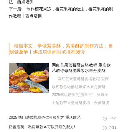
法丨西点培训
下一篇:
制作樱花果冻，樱花果冻的做法，樱花果冻的制
作教程丨西点培训
根据本文：学做紫薯酥，紫薯酥的制作方法，自
制紫薯酥丨烘焙培训的浏览推荐阅读
网红芒果蓝莓酥皮塔教程 重庆欧
艺教你做酥脆爆浆水果丹麦酥
网红芒果蓝莓酥皮塔教程 重庆
欧艺教你做酥脆爆浆水果丹麦酥
2025年烘焙圈的“流量王”，当属图
中这款芒果蓝莓酥皮塔！金黄酥脆
的起酥皮+爆浆水果夹心，一口下
2025 热门法式焦糖杏仁可颂配方 重庆欧艺
12-6
去酥到掉渣，是网红面包店的排队
教你做出高颜值酥脆西点
爆款，也是家庭下午茶的绝佳选
奶盖泡芙｜私房爆款🔥可以开店的配方❗️
7-31