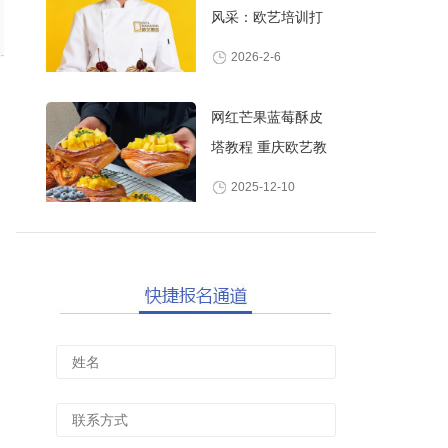
风采：欧艺培训打
造高颜值甜品师
2026-2-6
网红芒果蓝莓酥皮
塔教程 重庆欧艺教
你做酥脆爆浆水果
2025-12-10
丹麦酥