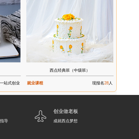
西点经典班（中级班）
一站式创业
就业课程
现报名
28
人
创业做老板
业指导
成就西点梦想