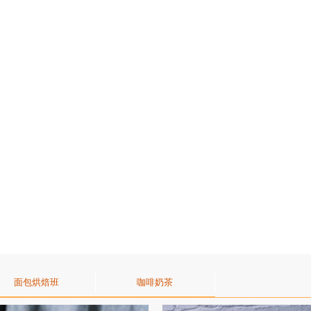
面包烘焙班
咖啡奶茶