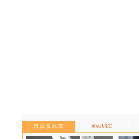
西点蛋糕班
蛋糕裱花班