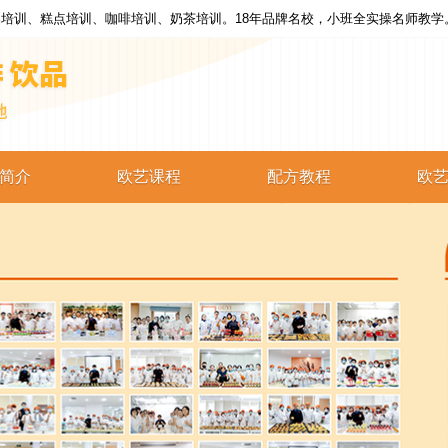
培训、糕点培训、咖啡培训、奶茶培训。18年品牌名校，小班全实操名师教学
简介
欧艺课程
配方教程
欧
西点培训
西点配方
蛋糕培训
蛋糕配方
烘焙培训
烘焙配方
咖啡培训
咖啡配方
奶茶培训
奶茶配方
饮品培训
饮品配方