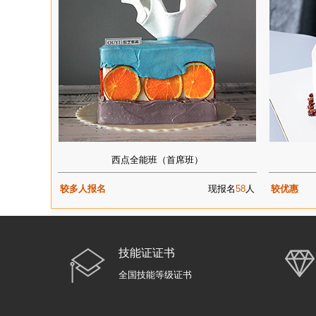
西点全能班（首席班）
较多人报名
现报名
58
人
较优惠
技能证证书
全国技能等级证书