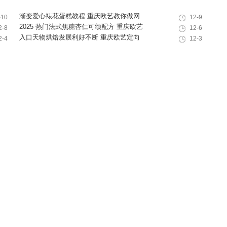
渐变爱心裱花蛋糕教程 重庆欧艺教你做网
-10
12-9
红韩式奶油霜裱花蛋糕
2025 热门法式焦糖杏仁可颂配方 重庆欧艺
2-8
12-6
教你做出高颜值酥脆西点
入口天物烘焙发展利好不断 重庆欧艺定向
2-4
12-3
培养专业人才赋能行业