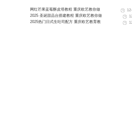
网红芒果蓝莓酥皮塔教程 重庆欧艺教你做
12
酥脆爆浆水果丹麦酥
2025 圣诞甜品台搭建教程 重庆欧艺教你做
1
高颜值圣诞甜品组合
2025热门日式生吐司配方 重庆欧艺教育教
1
你在家做出软韧拉丝面包