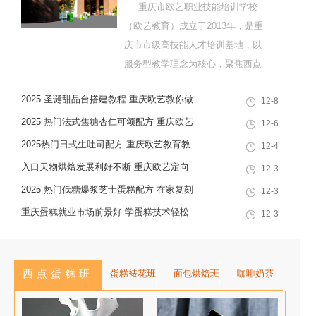
重庆市欧艺职业技能培训学校
（欧艺教育）成立于2013年，是重
庆市市级高技能人才培训基地，以
服务型教学理念为核心，聚焦西点
烘焙特色领域，深耕职业技能培训
2025 圣诞甜品台搭建教程 重庆欧艺教你做
12-8
十余载，致力于培养兼具社会责任
高颜值圣诞甜品组合
感与创新思维的复合型行业高技能
2025 热门法式焦糖杏仁可颂配方 重庆欧艺
12-6
人才，是集技能培训、证书认定、
教你做出高颜值酥脆西点
2025热门日式生吐司配方 重庆欧艺教育教
12-4
就业创业一站式服务于一体的“产教
你在家做出软韧拉丝面包
入口天物烘焙发展利好不断 重庆欧艺定向
12-3
融合”典范学校。 一...
培养专业人才赋能行业
2025 热门低糖爆浆芝士蛋糕配方 在家复刻
12-3
网红甜品教程
重庆蛋糕就业市场前景好 学蛋糕技术轻松
12-3
入职高薪岗位
西点蛋糕班
蛋糕裱花班
面包烘焙班
咖啡奶茶