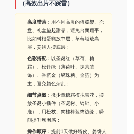
（高效出片不踩雷）
高度错落
：用不同高度的蛋糕架、托
盘、礼盒垫起甜品，避免台面扁平，
比如树根蛋糕放中层，草莓塔放高
层，姜饼人摆底层；
色彩搭配
：以圣诞红（草莓、糖
霜）、松针绿（薄荷叶、抹茶装
饰）、香槟金（银珠糖、金箔）为
主，避免颜色杂乱；
细节点缀
：撒少量糖霜模拟雪花，摆
放圣诞小插件（圣诞树、铃铛、小
鹿），用松枝、肉桂棒装饰边缘，瞬
间提升氛围感；
操作顺序
：提前1天做好塔皮、姜饼人