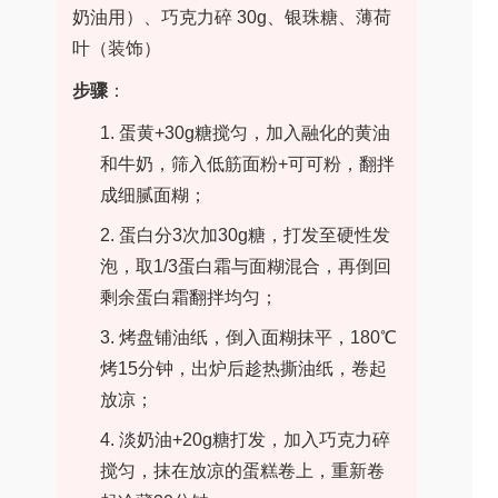
奶油用）、巧克力碎 30g、银珠糖、薄荷
叶（装饰）
步骤
：
1. 蛋黄+30g糖搅匀，加入融化的黄油
和牛奶，筛入低筋面粉+可可粉，翻拌
成细腻面糊；
2. 蛋白分3次加30g糖，打发至硬性发
泡，取1/3蛋白霜与面糊混合，再倒回
剩余蛋白霜翻拌均匀；
3. 烤盘铺油纸，倒入面糊抹平，180℃
烤15分钟，出炉后趁热撕油纸，卷起
放凉；
4. 淡奶油+20g糖打发，加入巧克力碎
搅匀，抹在放凉的蛋糕卷上，重新卷