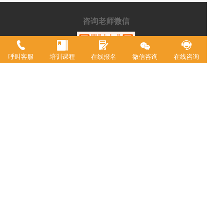
咨询老师微信
呼叫客服
培训课程
在线报名
微信咨询
在线咨询
手机/微信：
15215129787
学校地址：
重庆市渝中区中山二路196号附2号港天大厦A
栋一楼
重庆市欧艺职业技能培训学校，18年来专注西点技术教育，近年来迅速
升级为综合型职业学校。2021年被评定为职业技能等级鉴定机构。 我
校现有教室20余间，常驻专职教师20余名，并具有专业高等级职业技术
资格证书。学校专业涵盖西式面点师、中式面点师、咖啡师、调酒师、
创意特饮、全媒体运营师、在线学习服务师、互联网营销师等。学校累
计为3万余人实现了就业创业。