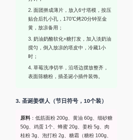
2. 面团擀成薄片，放入6寸塔模，按压
贴合后扎小孔，170℃烤20分钟至金
黄，放凉备用；
3. 奶油奶酪软化+糖打发，加入淡奶油
搅匀，倒入放凉的塔皮中，冷藏1小
时；
4. 草莓洗净切半，沿塔边摆放整齐，
表面筛糖粉，插圣诞小插件装饰。
3. 圣诞姜饼人（节日符号，10个装）
原料
：低筋面粉 200g、黄油 60g、细砂糖
50g、鸡蛋 1个、蜂蜜 20g、姜粉 5g、肉
桂粉 3g、泡打粉 2g、糖霜（糖粉 100g、