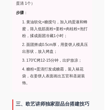
蛋清 1个）
步骤
：
1. 黄油软化+糖搅匀，加入鸡蛋液和蜂
蜜，筛入低筋面粉+姜粉+肉桂粉+泡打
粉，揉成面团冷藏1小时；
2. 面团擀成0.5cm厚，用姜饼人模具压
出形状，放入烤盘；
3. 170℃烤12-15分钟，出炉放凉；
4. 糖粉+蛋清打发成糖霜，装入裱花
袋，在姜饼人表面画出五官和圣诞装
饰。
三、欧艺讲师独家甜品台搭建技巧