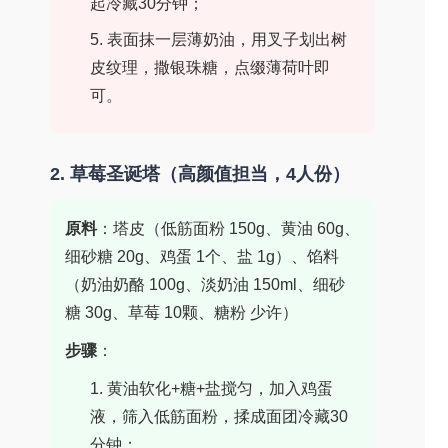
起冷藏30分钟；
5. 表面抹一层薄奶油，用叉子划出树
皮纹理，撒银珠糖，点缀薄荷叶即
可。
2. 草莓圣诞塔（高颜值担当，4人份）
原料
：塔皮（低筋面粉 150g、黄油 60g、
细砂糖 20g、鸡蛋 1个、盐 1g）、馅料
（奶油奶酪 100g、淡奶油 150ml、细砂
糖 30g、草莓 10颗、糖粉 少许）
步骤
：
1. 黄油软化+糖+盐搅匀，加入鸡蛋
液，筛入低筋面粉，揉成面团冷藏30
分钟；