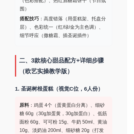
（色彩搭配）、热红酒糖霜饼干（节日氛
围）
搭配技巧
：高度错落（用蛋糕架、托盘分
层）、色彩统一（红/绿/金为主色调）、
细节呼应（撒糖霜、插圣诞插件）
二、3款核心甜品配方+详细步骤
（欧艺实操教学版）
1. 圣诞树根蛋糕（视觉C位，6人份）
原料
：鸡蛋 4个（蛋黄蛋白分离）、细砂
糖 60g（30g加蛋黄，30g加蛋白）、低筋
面粉 60g、可可粉 15g、牛奶 50ml、黄油
10g、淡奶油 200ml、细砂糖 20g（打发