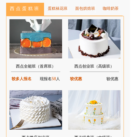
西点蛋糕班
蛋糕裱花班
面包烘焙班
咖啡奶茶
西点全能班（首席班）
西点创业班（高级班）
较多人报名
现报名
58
人
较优惠
较优惠