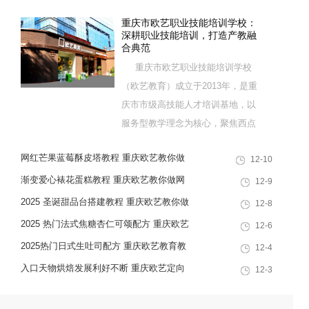
重庆市欧艺职业技能培训学校：
深耕职业技能培训，打造产教融
合典范
重庆市欧艺职业技能培训学校
（欧艺教育）成立于2013年，是重
庆市市级高技能人才培训基地，以
服务型教学理念为核心，聚焦西点
烘焙特色领域，深耕职业技能培训
网红芒果蓝莓酥皮塔教程 重庆欧艺教你做
12-10
十余载，致力于培养兼具社会责任
酥脆爆浆水果丹麦酥
感与创新思维的复合型行业高技能
渐变爱心裱花蛋糕教程 重庆欧艺教你做网
12-9
人才，是集技能培训、证书认定、
红韩式奶油霜裱花蛋糕
2025 圣诞甜品台搭建教程 重庆欧艺教你做
12-8
就业创业一站式服务于一体的“产教
高颜值圣诞甜品组合
2025 热门法式焦糖杏仁可颂配方 重庆欧艺
12-6
融合”典范学校。 一...
教你做出高颜值酥脆西点
2025热门日式生吐司配方 重庆欧艺教育教
12-4
你在家做出软韧拉丝面包
入口天物烘焙发展利好不断 重庆欧艺定向
12-3
培养专业人才赋能行业