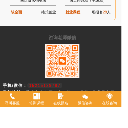
西点微店创业班
西点经典班（中级班）
较全面
一站式创业
就业课程
现报名
28
人
咨询老师微信
手机/微信：
15215129787
学校地址：
重庆市渝中区中山二路196号附2号港天大厦A
栋一楼
呼叫客服
培训课程
在线报名
微信咨询
在线咨询
重庆市欧艺职业技能培训学校，18年来专注西点技术教育，近年来迅速
升级为综合型职业学校。2021年被评定为职业技能等级鉴定机构。 我
校现有教室20余间，常驻专职教师20余名，并具有专业高等级职业技术