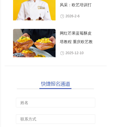
风采：欧艺培训打
造高颜值甜品师
2026-2-6
网红芒果蓝莓酥皮
塔教程 重庆欧艺教
你做酥脆爆浆水果
2025-12-10
丹麦酥