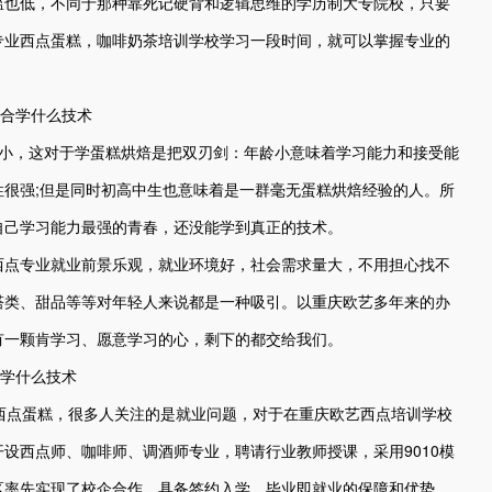
槛也低，不同于那种靠死记硬背和逻辑思维的学历制大专院校，只要
专业西点蛋糕，咖啡奶茶培训学校学习一段时间，就可以掌握专业的
较小，这对于学蛋糕烘焙是把双刃剑：年龄小意味着学习能力和接受能
很强;但是同时初高中生也意味着是一群毫无蛋糕烘焙经验的人。所
自己学习能力最强的青春，还没能学到真正的技术。
西点专业就业前景乐观，就业环境好，社会需求量大，不用担心找不
塔类、甜品等等对年轻人来说都是一种吸引。以重庆欧艺多年来的办
有一颗肯学习、愿意学习的心，剩下的都交给我们。
西点蛋糕，很多人关注的是就业问题，对于在重庆欧艺西点培训学校
设西点师、咖啡师、调酒师专业，聘请行业教师授课，采用9010模
区率先实现了校企合作，具备签约入学、毕业即就业的保障和优势。