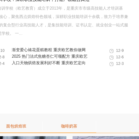
训学校（欧艺教育）成立于2013年，是重庆市市级高技能人才培训基
核心，聚焦西点烘焙特色领域，深耕职业技能培训十余载，致力于培养兼
的复合型行业高技能人才，是集技能培训、证书认定、就业创业一站式服
校。 一...
渐变爱心裱花蛋糕教程 重庆欧艺教你做网
-10
12-9
红韩式奶油霜裱花蛋糕
2025 热门法式焦糖杏仁可颂配方 重庆欧艺
2-8
12-6
教你做出高颜值酥脆西点
入口天物烘焙发展利好不断 重庆欧艺定向
2-4
12-3
培养专业人才赋能行业
面包烘焙班
咖啡奶茶