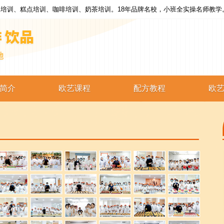
培训、糕点培训、咖啡培训、奶茶培训。18年品牌名校，小班全实操名师教学
简介
欧艺课程
配方教程
欧
西点培训
西点配方
蛋糕培训
蛋糕配方
烘焙培训
烘焙配方
咖啡培训
咖啡配方
奶茶培训
奶茶配方
饮品培训
饮品配方