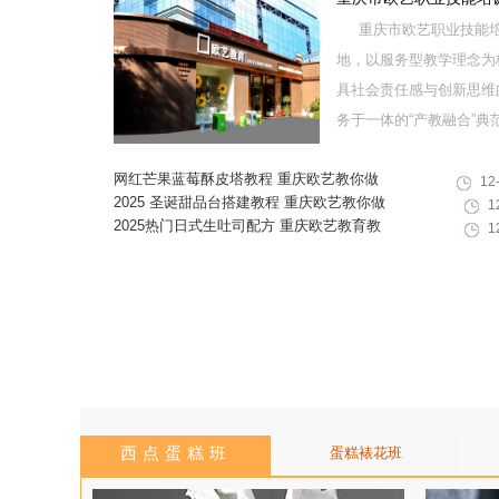
重庆市欧艺职业技能培
地，以服务型教学理念为
具社会责任感与创新思维
务于一体的“产教融合”典范学
网红芒果蓝莓酥皮塔教程 重庆欧艺教你做
12
酥脆爆浆水果丹麦酥
2025 圣诞甜品台搭建教程 重庆欧艺教你做
1
高颜值圣诞甜品组合
2025热门日式生吐司配方 重庆欧艺教育教
1
你在家做出软韧拉丝面包
西点蛋糕班
蛋糕裱花班