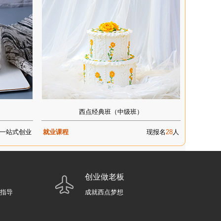
西点经典班（中级班）
一站式创业
就业课程
现报名
28
人
创业做老板
业指导
成就西点梦想