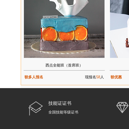
西点全能班（首席班）
较多人报名
现报名
58
人
较优惠
技能证证书
全国技能等级证书