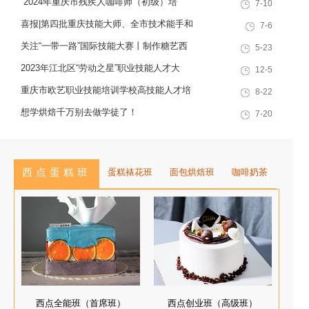
“2024年重庆市残疾人咖啡师（初级）培
7-10
十余载，致力于培养兼具社会责任
训”职业技能提升计划活动
感与创新思维的复合型行业高技能
喜报|第四批重庆技能大师、全市技术能手和
7-6
人才，是集技能培训、证书认定、
巴渝青年技能之星名单出炉，重庆欧艺职业
关注“一带一路”国际技能大赛丨制作糖艺西
5-23
就业创业一站式服务于一体的“产教
技能培训学校技能人才榜上有名！
点，看手艺更考验审美
2023年江北区“劳动之星”职业技能人才大
12-5
融合”典范学校。 一...
赛，我校选手荣获互联网营销师第一名
重庆市欧艺职业技能培训学校高技能人才培
8-22
训基地建设专家指导会会议简报
想学烘焙千万别去做学徒了！
7-20
西点蛋糕班
蛋糕裱花班
面包烘焙班
咖啡奶茶
西点全能班（首席班）
西点创业班（高级班）