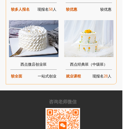
较多人报名
现报名
58
人
较优惠
较优惠
西点微店创业班
西点经典班（中级班）
较全面
一站式创业
就业课程
现报名
28
人
咨询老师微信