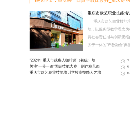
根据本文：重庆哪个西点学校比较好_重庆好
重庆市欧艺职业技能培
重庆市欧艺职业技能培
地，以服务型教学理念为
具社会责任感与创新思维
务于一体的“产教融合”典范学
“2024年重庆市残疾人咖啡师（初级）培
7
训”职业技能提升计划活动
关注“一带一路”国际技能大赛丨制作糖艺西
5
点，看手艺更考验审美
重庆市欧艺职业技能培训学校高技能人才培
8
训基地建设专家指导会会议简报