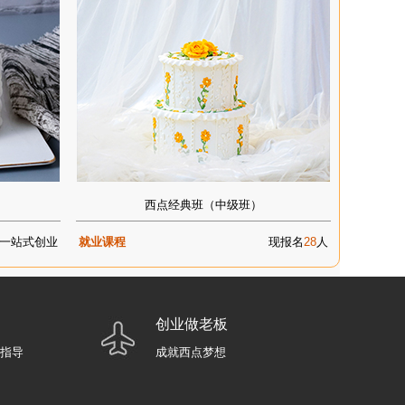
西点经典班（中级班）
一站式创业
就业课程
现报名
28
人
创业做老板
业指导
成就西点梦想