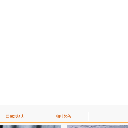
面包烘焙班
咖啡奶茶