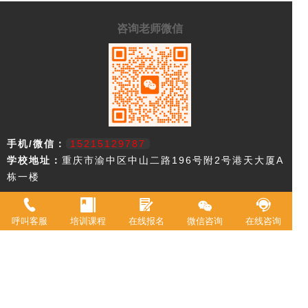
咨询老师微信
手机/微信：
15215129787
学校地址：
重庆市渝中区中山二路196号附2号港天大厦A
栋一楼
重庆市欧艺职业技能培训学校，18年来专注西点技术教育，近年来迅速
升级为综合型职业学校。2021年被评定为职业技能等级鉴定机构。 我
呼叫客服
培训课程
在线报名
微信咨询
在线咨询
校现有教室20余间，常驻专职教师20余名，并具有专业高等级职业技术
资格证书。学校专业涵盖西式面点师、中式面点师、咖啡师、调酒师、
创意特饮、全媒体运营师、在线学习服务师、互联网营销师等。学校累
计为3万余人实现了就业创业。