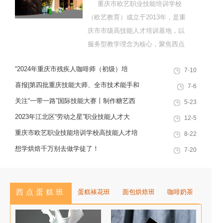
重庆市欧艺职业技能培训学校
（欧艺教育）成立于2013年，是重
庆市市级高技能人才培训基地，以
服务型教学理念为核心，聚焦西点
烘焙特色领域，深耕职业技能培训
“2024年重庆市残疾人咖啡师（初级）培
7-10
十余载，致力于培养兼具社会责任
训”职业技能提升计划活动
感与创新思维的复合型行业高技能
喜报|第四批重庆技能大师、全市技术能手和
7-6
人才，是集技能培训、证书认定、
巴渝青年技能之星名单出炉，重庆欧艺职业
关注“一带一路”国际技能大赛丨制作糖艺西
5-23
就业创业一站式服务于一体的“产教
技能培训学校技能人才榜上有名！
点，看手艺更考验审美
2023年江北区“劳动之星”职业技能人才大
12-5
融合”典范学校。 一...
赛，我校选手荣获互联网营销师第一名
重庆市欧艺职业技能培训学校高技能人才培
8-22
训基地建设专家指导会会议简报
想学烘焙千万别去做学徒了！
7-20
西点蛋糕班
蛋糕裱花班
面包烘焙班
咖啡奶茶