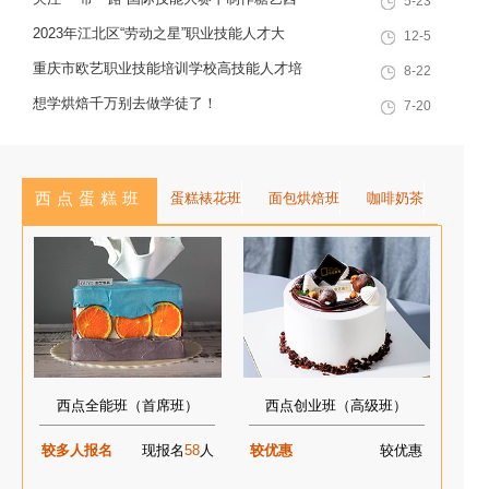
5-23
就业创业一站式服务于一体的“产教
技能培训学校技能人才榜上有名！
点，看手艺更考验审美
2023年江北区“劳动之星”职业技能人才大
12-5
融合”典范学校。 一...
赛，我校选手荣获互联网营销师第一名
重庆市欧艺职业技能培训学校高技能人才培
8-22
训基地建设专家指导会会议简报
想学烘焙千万别去做学徒了！
7-20
西点蛋糕班
蛋糕裱花班
面包烘焙班
咖啡奶茶
西点全能班（首席班）
西点创业班（高级班）
较多人报名
现报名
58
人
较优惠
较优惠