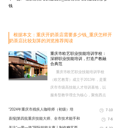
钱
根据本文：重庆开奶茶店需要多少钱_重庆怎样开
奶茶店比较划算的浏览推荐阅读
重庆市欧艺职业技能培训学校：
深耕职业技能培训，打造产教融
合典范
重庆市欧艺职业技能培训学校
（欧艺教育）成立于2013年，是重
庆市市级高技能人才培训基地，以
服务型教学理念为核心，聚焦西点
烘焙特色领域，深耕职业技能培训
“2024年重庆市残疾人咖啡师（初级）培
7-10
十余载，致力于培养兼具社会责任
训”职业技能提升计划活动
感与创新思维的复合型行业高技能
喜报|第四批重庆技能大师、全市技术能手和
7-6
人才，是集技能培训、证书认定、
巴渝青年技能之星名单出炉，重庆欧艺职业
关注“一带一路”国际技能大赛丨制作糖艺西