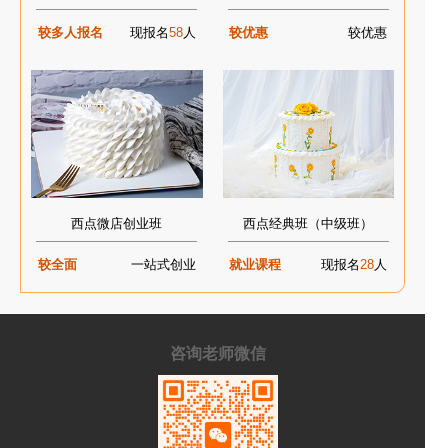
较多人报名
现报名
58
人
较优惠
较优惠
西点微店创业班
西点经典班（中级班）
较全面
一站式创业
就业课程
现报名
28
人
咨询老师微信