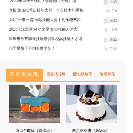
“2024年重庆市残疾人咖啡师（初级）培
7-10
十余载，致力于培养兼具社会责任
训”职业技能提升计划活动
感与创新思维的复合型行业高技能
喜报|第四批重庆技能大师、全市技术能手和
7-6
人才，是集技能培训、证书认定、
巴渝青年技能之星名单出炉，重庆欧艺职业
关注“一带一路”国际技能大赛丨制作糖艺西
5-23
就业创业一站式服务于一体的“产教
技能培训学校技能人才榜上有名！
点，看手艺更考验审美
2023年江北区“劳动之星”职业技能人才大
12-5
融合”典范学校。 一...
赛，我校选手荣获互联网营销师第一名
重庆市欧艺职业技能培训学校高技能人才培
8-22
训基地建设专家指导会会议简报
想学烘焙千万别去做学徒了！
7-20
西点蛋糕班
蛋糕裱花班
面包烘焙班
咖啡奶茶
西点全能班（首席班）
西点创业班（高级班）