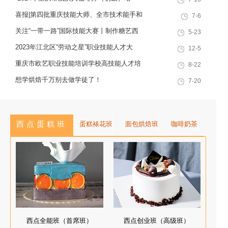
十余载，致力于培养兼具社会责任
训”职业技能提升计划活动
感与创新思维的复合型行业高技能
喜报|第四批重庆技能大师、全市技术能手和
7-6
人才，是集技能培训、证书认定、
巴渝青年技能之星名单出炉，重庆欧艺职业
关注“一带一路”国际技能大赛丨制作糖艺西
5-23
就业创业一站式服务于一体的“产教
技能培训学校技能人才榜上有名！
点，看手艺更考验审美
2023年江北区“劳动之星”职业技能人才大
12-5
融合”典范学校。 一...
赛，我校选手荣获互联网营销师第一名
重庆市欧艺职业技能培训学校高技能人才培
8-22
训基地建设专家指导会会议简报
想学烘焙千万别去做学徒了！
7-20
西点蛋糕班
蛋糕裱花班
面包烘焙班
咖啡奶茶
西点全能班（首席班）
西点创业班（高级班）