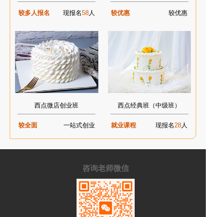
较多人报名
现报名
58
人
较优惠
较优惠
西点微店创业班
西点经典班（中级班）
较全面
一站式创业
就业课程
现报名
28
人
咨询老师微信