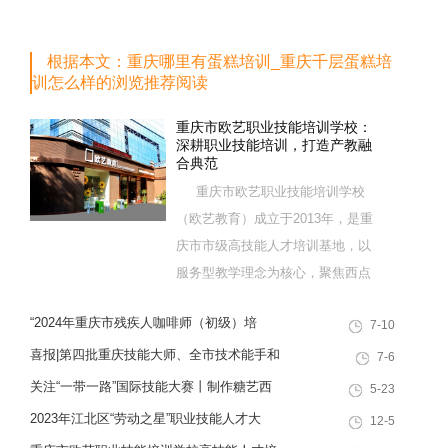
根据本文：重庆哪里有蛋糕培训_重庆千层蛋糕培
训怎么样的浏览推荐阅读
重庆市欧艺职业技能培训学校：
深耕职业技能培训，打造产教融
合典范
重庆市欧艺职业技能培训学校
（欧艺教育）成立于2013年，是重
庆市市级高技能人才培训基地，以
服务型教学理念为核心，聚焦西点
烘焙特色领域，深耕职业技能培训
“2024年重庆市残疾人咖啡师（初级）培
7-10
十余载，致力于培养兼具社会责任
训”职业技能提升计划活动
感与创新思维的复合型行业高技能
喜报|第四批重庆技能大师、全市技术能手和
7-6
人才，是集技能培训、证书认定、
巴渝青年技能之星名单出炉，重庆欧艺职业
关注“一带一路”国际技能大赛丨制作糖艺西
5-23
就业创业一站式服务于一体的“产教
技能培训学校技能人才榜上有名！
点，看手艺更考验审美
2023年江北区“劳动之星”职业技能人才大
12-5
融合”典范学校。 一...
赛，我校选手荣获互联网营销师第一名