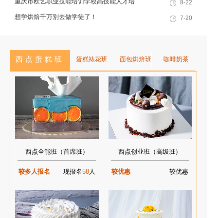
重庆市欧艺职业技能培训学校高技能人才培
8-22
训基地建设专家指导会会议简报
想学烘焙千万别去做学徒了！
7-20
西点蛋糕班
蛋糕裱花班
面包烘焙班
咖啡奶茶
西点全能班（首席班）
西点创业班（高级班）
较多人报名
现报名
58
人
较优惠
较优惠