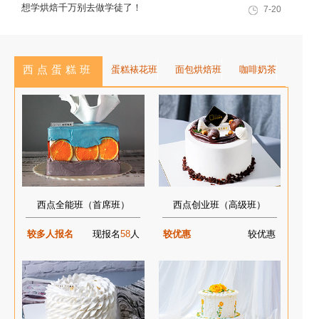
训基地建设专家指导会会议简报
想学烘焙千万别去做学徒了！
7-20
西点蛋糕班
蛋糕裱花班
面包烘焙班
咖啡奶茶
西点全能班（首席班）
西点创业班（高级班）
较多人报名
现报名
58
人
较优惠
较优惠