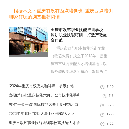
根据本文：重庆有没有西点培训班_重庆西点培训
哪家好呢的浏览推荐阅读
重庆市欧艺职业技能培训学校：
深耕职业技能培训，打造产教融
合典范
重庆市欧艺职业技能培训学校
（欧艺教育）成立于2013年，是重
庆市市级高技能人才培训基地，以
服务型教学理念为核心，聚焦西点
烘焙特色领域，深耕职业技能培训
“2024年重庆市残疾人咖啡师（初级）培
7-10
十余载，致力于培养兼具社会责任
训”职业技能提升计划活动
感与创新思维的复合型行业高技能
喜报|第四批重庆技能大师、全市技术能手和
7-6
人才，是集技能培训、证书认定、
巴渝青年技能之星名单出炉，重庆欧艺职业
关注“一带一路”国际技能大赛丨制作糖艺西
5-23
就业创业一站式服务于一体的“产教
技能培训学校技能人才榜上有名！
点，看手艺更考验审美
2023年江北区“劳动之星”职业技能人才大
12-5
融合”典范学校。 一...
赛，我校选手荣获互联网营销师第一名
重庆市欧艺职业技能培训学校高技能人才培
8-22