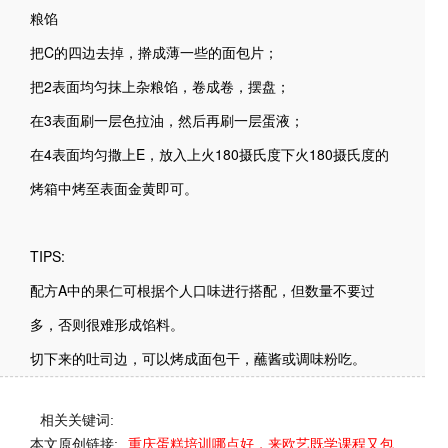
粮馅
把C的四边去掉，擀成薄一些的面包片；
把2表面均匀抹上杂粮馅，卷成卷，摆盘；
在3表面刷一层色拉油，然后再刷一层蛋液；
在4表面均匀撒上E，放入上火180摄氏度下火180摄氏度的
烤箱中烤至表面金黄即可。
TIPS:
配方A中的果仁可根据个人口味进行搭配，但数量不要过
多，否则很难形成馅料。
切下来的吐司边，可以烤成面包干，蘸酱或调味粉吃。
相关关键词:
本文原创链接:
重庆蛋糕培训哪点好，来欧艺既学课程又包