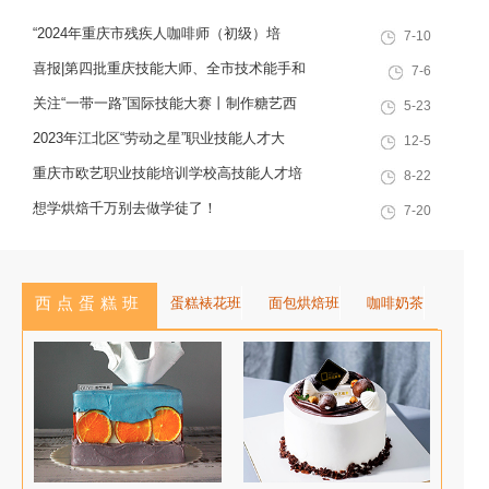
烘焙特色领域，深耕职业技能培训
“2024年重庆市残疾人咖啡师（初级）培
7-10
十余载，致力于培养兼具社会责任
训”职业技能提升计划活动
感与创新思维的复合型行业高技能
喜报|第四批重庆技能大师、全市技术能手和
7-6
人才，是集技能培训、证书认定、
巴渝青年技能之星名单出炉，重庆欧艺职业
关注“一带一路”国际技能大赛丨制作糖艺西
5-23
就业创业一站式服务于一体的“产教
技能培训学校技能人才榜上有名！
点，看手艺更考验审美
2023年江北区“劳动之星”职业技能人才大
12-5
融合”典范学校。 一...
赛，我校选手荣获互联网营销师第一名
重庆市欧艺职业技能培训学校高技能人才培
8-22
训基地建设专家指导会会议简报
想学烘焙千万别去做学徒了！
7-20
西点蛋糕班
蛋糕裱花班
面包烘焙班
咖啡奶茶