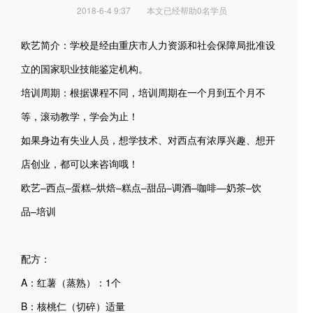
2018-6-4 9:37
本文已经帮助0名学员
欧艺简介：学校是经由重庆市人力资源和社会保障局批准设
立的国家职业技能鉴定机构。
培训周期：根据课程不同，培训周期在一个月到五个月不
等，滚动教学，学会为止！
如果身边有失业人员，想学技术、对西点有浓厚兴趣、想开
店创业，都可以来咨询哦！
欧艺–西点–蛋糕–烘焙–糕点–甜品–调酒–咖啡—奶茶–饮
品–培训
配方：
A：红薯（蒸熟）：1个
B：核桃仁（切碎）适量