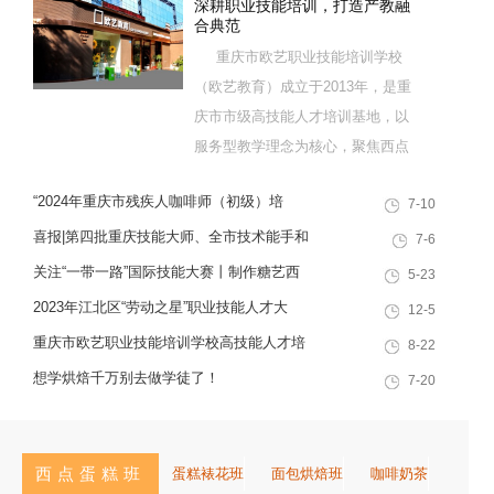
深耕职业技能培训，打造产教融
合典范
重庆市欧艺职业技能培训学校
（欧艺教育）成立于2013年，是重
庆市市级高技能人才培训基地，以
服务型教学理念为核心，聚焦西点
烘焙特色领域，深耕职业技能培训
“2024年重庆市残疾人咖啡师（初级）培
7-10
十余载，致力于培养兼具社会责任
训”职业技能提升计划活动
感与创新思维的复合型行业高技能
喜报|第四批重庆技能大师、全市技术能手和
7-6
人才，是集技能培训、证书认定、
巴渝青年技能之星名单出炉，重庆欧艺职业
关注“一带一路”国际技能大赛丨制作糖艺西
5-23
就业创业一站式服务于一体的“产教
技能培训学校技能人才榜上有名！
点，看手艺更考验审美
2023年江北区“劳动之星”职业技能人才大
12-5
融合”典范学校。 一...
赛，我校选手荣获互联网营销师第一名
重庆市欧艺职业技能培训学校高技能人才培
8-22
训基地建设专家指导会会议简报
想学烘焙千万别去做学徒了！
7-20
西点蛋糕班
蛋糕裱花班
面包烘焙班
咖啡奶茶