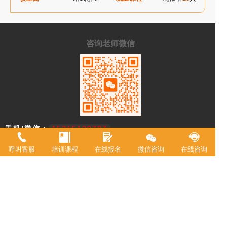
咨询老师微信
手机/微信：
15215129787
学校地址：
重庆市渝中区中山二路196号附2号港天大厦A
呼叫客服
培训课程
在线报名
微信咨询
在线咨询
栋一楼
重庆市欧艺职业技能培训学校，18年来专注西点技术教育，近年来迅速
升级为综合型职业学校。2021年被评定为职业技能等级鉴定机构。 我
校现有教室20余间，常驻专职教师20余名，并具有专业高等级职业技术
资格证书。学校专业涵盖西式面点师、中式面点师、咖啡师、调酒师、
创意特饮、全媒体运营师、在线学习服务师、互联网营销师等。学校累
计为3万余人实现了就业创业。