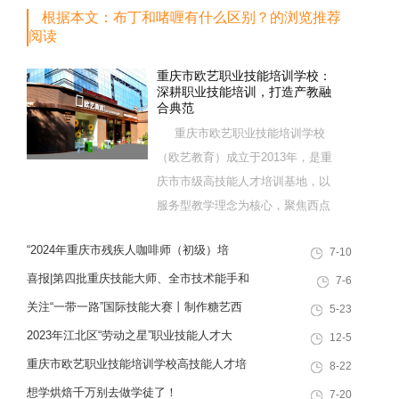
根据本文：布丁和啫喱有什么区别？的浏览推荐
阅读
重庆市欧艺职业技能培训学校：
深耕职业技能培训，打造产教融
合典范
重庆市欧艺职业技能培训学校
（欧艺教育）成立于2013年，是重
庆市市级高技能人才培训基地，以
服务型教学理念为核心，聚焦西点
烘焙特色领域，深耕职业技能培训
“2024年重庆市残疾人咖啡师（初级）培
7-10
十余载，致力于培养兼具社会责任
训”职业技能提升计划活动
感与创新思维的复合型行业高技能
喜报|第四批重庆技能大师、全市技术能手和
7-6
人才，是集技能培训、证书认定、
巴渝青年技能之星名单出炉，重庆欧艺职业
关注“一带一路”国际技能大赛丨制作糖艺西
5-23
就业创业一站式服务于一体的“产教
技能培训学校技能人才榜上有名！
点，看手艺更考验审美
2023年江北区“劳动之星”职业技能人才大
12-5
融合”典范学校。 一...
赛，我校选手荣获互联网营销师第一名
重庆市欧艺职业技能培训学校高技能人才培
8-22
训基地建设专家指导会会议简报
想学烘焙千万别去做学徒了！
7-20