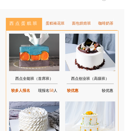
西点蛋糕班
蛋糕裱花班
面包烘焙班
咖啡奶茶
西点全能班（首席班）
西点创业班（高级班）
较多人报名
现报名
58
人
较优惠
较优惠