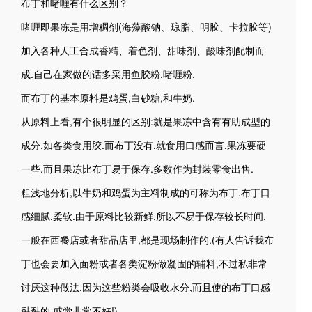
布丁和啫喱有什么区别？
啫喱即果冻是用增稠剂(海藻酸钠、琼脂、明胶、卡拉胶等)
加入各种人工合成香精、着色剂、甜味剂、酸味剂配制而
成.自己在家做的话多采用鱼胶粉,啫喱粉.
而布丁的基本原料是鸡蛋,白砂糖,和牛奶.
从原料上看,有个很明显的区别:就是果冻中含有有助成型的
成分,如各类食用胶.而布丁没有.就食用口感而言,果冻要硬
一些.而且果冻比布丁易于保存.多数作为封装零食出售.
粗浅地分析,以牛奶和鸡蛋为主料制成的可称为布丁.布丁口
感细腻,柔软.由于原料比较新鲜,所以不易于保存较长时间.
一般在西餐店或者甜品店里,都是现场制作的.(有人告诉我布
丁也会要加入面粉或者各类淀粉做凝固的辅料,不过私非常
讨厌这种做法,因为这些粉类会吸收水分,而且使的布丁口感
黏黏的,感觉非常不好!)