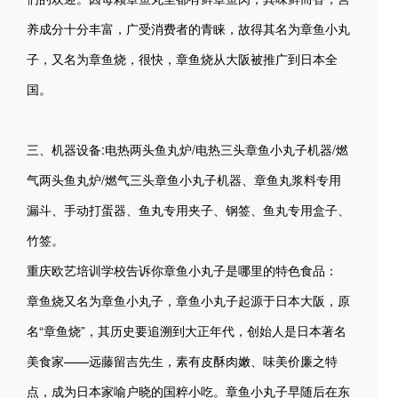
养成分十分丰富，广受消费者的青睐，故得其名为章鱼小丸
子，又名为章鱼烧，很快，章鱼烧从大阪被推广到日本全
国。
三、机器设备:电热两头鱼丸炉/电热三头章鱼小丸子机器/燃
气两头鱼丸炉/燃气三头章鱼小丸子机器、章鱼丸浆料专用
漏斗、手动打蛋器、鱼丸专用夹子、钢签、鱼丸专用盒子、
竹签。
重庆欧艺培训学校告诉你章鱼小丸子是哪里的特色食品：
章鱼烧又名为章鱼小丸子，章鱼小丸子起源于日本大阪，原
名“章鱼烧”，其历史要追溯到大正年代，创始人是日本著名
美食家——远藤留吉先生，素有皮酥肉嫩、味美价廉之特
点，成为日本家喻户晓的国粹小吃。章鱼小丸子早随后在东