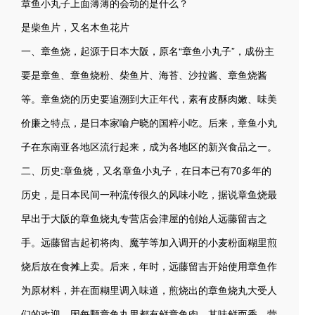
章鱼小丸子上面薄薄的会动的是什么？
是柴鱼片，又名木鱼花片
一、章鱼烧，起源于日本大阪，原名“章鱼小丸子”，成份主
要是章鱼、章鱼烧粉、柴鱼片、海苔、沙拉酱、章鱼烧酱
等。章鱼烧的历史要追溯到大正年代，素有皮酥肉嫩、味美
价廉之特点，是日本家喻户晓的国粹小吃。后来，章鱼小丸
子在东南亚各地区流行起来，成为各地区的新兴食品之一。
二、历史:章鱼烧，又名章鱼小丸子，在日本已有70多年的
历史，是日本民间一种流传很久的风味小吃，据说章鱼烧最
早出于大阪的章鱼烧丸专营店会津屋的创始人远藤留吉之
手。远藤留吉起初将肉、魔芋等加入调开的小麦粉面糊里煎
烧后放在食摊上卖。后来，年时，远藤留吉开始使用章鱼作
为原材料，并在面糊里调入味道，煎烧出的章鱼烧丸大受人
们的欢迎。因每颗章鱼丸里都有鲜章鱼肉，其味鲜而香，营