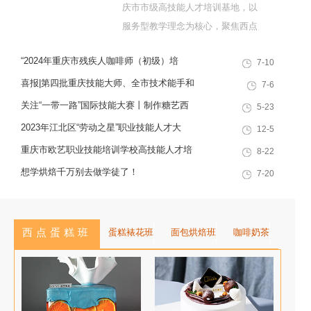
庆市市级高技能人才培训基地，以
服务型教学理念为核心，聚焦西点
烘焙特色领域，深耕职业技能培训
“2024年重庆市残疾人咖啡师（初级）培
7-10
十余载，致力于培养兼具社会责任
训”职业技能提升计划活动
感与创新思维的复合型行业高技能
喜报|第四批重庆技能大师、全市技术能手和
7-6
人才，是集技能培训、证书认定、
巴渝青年技能之星名单出炉，重庆欧艺职业
关注“一带一路”国际技能大赛丨制作糖艺西
5-23
就业创业一站式服务于一体的“产教
技能培训学校技能人才榜上有名！
点，看手艺更考验审美
2023年江北区“劳动之星”职业技能人才大
12-5
融合”典范学校。 一...
赛，我校选手荣获互联网营销师第一名
重庆市欧艺职业技能培训学校高技能人才培
8-22
训基地建设专家指导会会议简报
想学烘焙千万别去做学徒了！
7-20
西点蛋糕班
蛋糕裱花班
面包烘焙班
咖啡奶茶