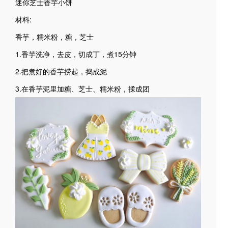
迷你芝士香芋小饼
材料:
香芋，糯米粉，糖，芝士
1.香芋洗净，去皮，切成丁，煮15分钟
2.把煮好的香芋捞起，捣成泥
3.在香芋泥里加糖、芝士、糯米粉，揉成团