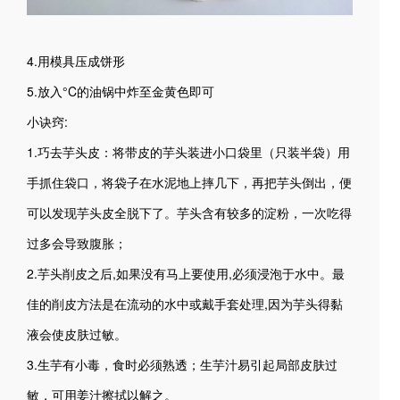
4.用模具压成饼形
5.放入°C的油锅中炸至金黄色即可
小诀窍:
1.巧去芋头皮：将带皮的芋头装进小口袋里（只装半袋）用
手抓住袋口，将袋子在水泥地上摔几下，再把芋头倒出，便
可以发现芋头皮全脱下了。芋头含有较多的淀粉，一次吃得
过多会导致腹胀；
2.芋头削皮之后,如果没有马上要使用,必须浸泡于水中。最
佳的削皮方法是在流动的水中或戴手套处理,因为芋头得黏
液会使皮肤过敏。
3.生芋有小毒，食时必须熟透；生芋汁易引起局部皮肤过
敏，可用姜汁擦拭以解之。