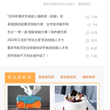
服务型教学理念为核心，聚焦西点
烘焙特色领域，深耕职业技能培训
“2024年重庆市残疾人咖啡师（初级）培
7-10
十余载，致力于培养兼具社会责任
训”职业技能提升计划活动
感与创新思维的复合型行业高技能
喜报|第四批重庆技能大师、全市技术能手和
7-6
人才，是集技能培训、证书认定、
巴渝青年技能之星名单出炉，重庆欧艺职业
关注“一带一路”国际技能大赛丨制作糖艺西
5-23
就业创业一站式服务于一体的“产教
技能培训学校技能人才榜上有名！
点，看手艺更考验审美
2023年江北区“劳动之星”职业技能人才大
12-5
融合”典范学校。 一...
赛，我校选手荣获互联网营销师第一名
重庆市欧艺职业技能培训学校高技能人才培
8-22
训基地建设专家指导会会议简报
想学烘焙千万别去做学徒了！
7-20
西点蛋糕班
蛋糕裱花班
面包烘焙班
咖啡奶茶