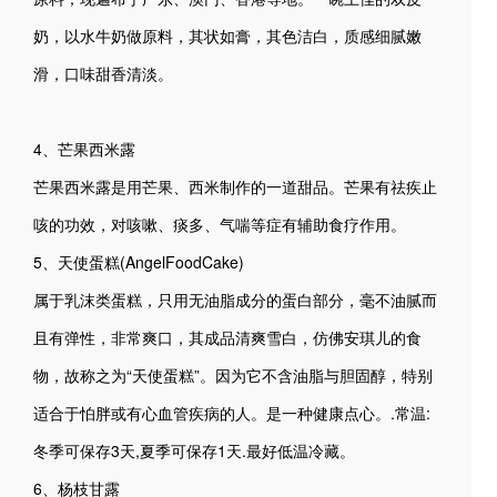
奶，以水牛奶做原料，其状如膏，其色洁白，质感细腻嫩
滑，口味甜香清淡。
4、芒果西米露
芒果西米露是用芒果、西米制作的一道甜品。芒果有祛疾止
咳的功效，对咳嗽、痰多、气喘等症有辅助食疗作用。
5、天使蛋糕(AngelFoodCake)
属于乳沫类蛋糕，只用无油脂成分的蛋白部分，毫不油腻而
且有弹性，非常爽口，其成品清爽雪白，仿佛安琪儿的食
物，故称之为“天使蛋糕”。因为它不含油脂与胆固醇，特别
适合于怕胖或有心血管疾病的人。是一种健康点心。.常温:
冬季可保存3天,夏季可保存1天.最好低温冷藏。
6、杨枝甘露