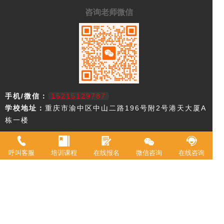
咨询老师微信
手机/微信：
15215129787
学校地址：
重庆市渝中区中山二路196号附2号港天大厦A
栋一楼
重庆市欧艺职业技能培训学校，18年来专注西点技术教育，近年来迅速
升级为综合型职业学校。2021年被评定为职业技能等级鉴定机构。 我
呼叫客服
培训课程
在线报名
微信咨询
在线咨询
校现有教室20余间，常驻专职教师20余名，并具有专业高等级职业技术
资格证书。学校专业涵盖西式面点师、中式面点师、咖啡师、调酒师、
创意特饮、全媒体运营师、在线学习服务师、互联网营销师等。学校累
计为3万余人实现了就业创业。
Copyright © 2017-2023:重庆欧艺培训学校 版权所有
网站地图