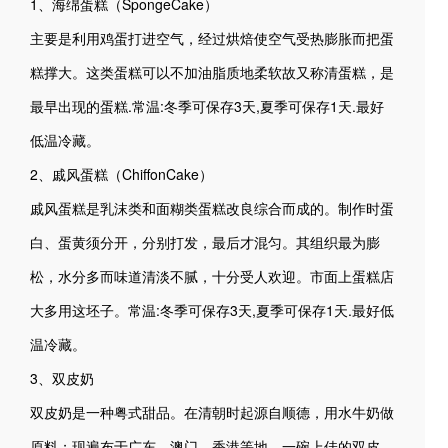
1、海绵蛋糕（SpongeCake）
主要是利用鸡蛋打进空气，经过烘焙使空气受热膨胀而把蛋
糕撑大。这类蛋糕可以不加油脂质地柔软故又称清蛋糕，是
最早出现的蛋糕.常温:冬季可保存3天,夏季可保存1天.最好
低温冷藏。
2、戚风蛋糕（ChiffonCake）
戚风蛋糕是乳沫类和面糊类蛋糕改良综合而成的。制作时蛋
白、蛋黄须分开，分别打发，最后才混匀。其组织最为膨
松，水分多而味道清淡不腻，十分受人欢迎。市面上蛋糕店
大多用这坯子。常温:冬季可保存3天,夏季可保存1天.最好低
温冷藏。
3、双皮奶
双皮奶是一种粤式甜品。在清朝时起源自顺德，用水牛奶做
原料；现遍布于广东、澳门、香港等地。一碗上佳的双皮