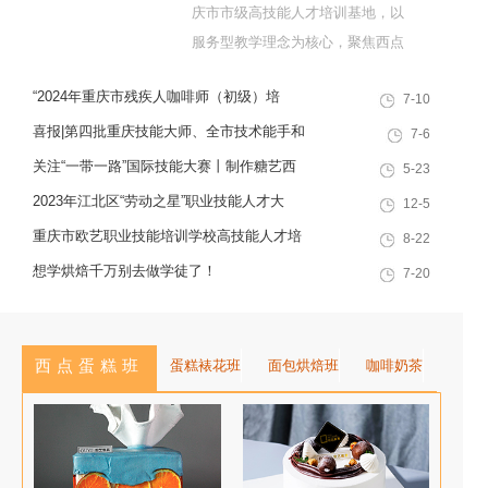
庆市市级高技能人才培训基地，以
服务型教学理念为核心，聚焦西点
烘焙特色领域，深耕职业技能培训
“2024年重庆市残疾人咖啡师（初级）培
7-10
十余载，致力于培养兼具社会责任
训”职业技能提升计划活动
感与创新思维的复合型行业高技能
喜报|第四批重庆技能大师、全市技术能手和
7-6
人才，是集技能培训、证书认定、
巴渝青年技能之星名单出炉，重庆欧艺职业
关注“一带一路”国际技能大赛丨制作糖艺西
5-23
就业创业一站式服务于一体的“产教
技能培训学校技能人才榜上有名！
点，看手艺更考验审美
2023年江北区“劳动之星”职业技能人才大
12-5
融合”典范学校。 一...
赛，我校选手荣获互联网营销师第一名
重庆市欧艺职业技能培训学校高技能人才培
8-22
训基地建设专家指导会会议简报
想学烘焙千万别去做学徒了！
7-20
西点蛋糕班
蛋糕裱花班
面包烘焙班
咖啡奶茶