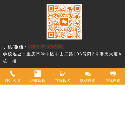
手机/微信：
15215129787
学校地址：
重庆市渝中区中山二路196号附2号港天大厦A
栋一楼
重庆市欧艺职业技能培训学校，18年来专注西点技术教育，近年来迅速
升级为综合型职业学校。2021年被评定为职业技能等级鉴定机构。 我
呼叫客服
培训课程
在线报名
微信咨询
在线咨询
校现有教室20余间，常驻专职教师20余名，并具有专业高等级职业技术
资格证书。学校专业涵盖西式面点师、中式面点师、咖啡师、调酒师、
创意特饮、全媒体运营师、在线学习服务师、互联网营销师等。学校累
计为3万余人实现了就业创业。
Copyright © 2017-2023:重庆欧艺培训学校 版权所有
网站地图
渝ICP备2023010421号-1