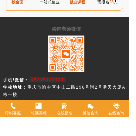
较全面
一站式创业
就业课程
现报名
28
人
咨询老师微信
手机/微信：
15215129787
学校地址：
重庆市渝中区中山二路196号附2号港天大厦A
栋一楼
重庆市欧艺职业技能培训学校，18年来专注西点技术教育，近年来迅速
呼叫客服
培训课程
在线报名
微信咨询
在线咨询
升级为综合型职业学校。2021年被评定为职业技能等级鉴定机构。 我
校现有教室20余间，常驻专职教师20余名，并具有专业高等级职业技术
资格证书。学校专业涵盖西式面点师、中式面点师、咖啡师、调酒师、
创意特饮、全媒体运营师、在线学习服务师、互联网营销师等。学校累