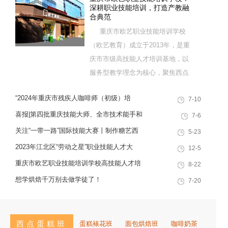
深耕职业技能培训，打造产教融
合典范
重庆市欧艺职业技能培训学校
（欧艺教育）成立于2013年，是重
庆市市级高技能人才培训基地，以
服务型教学理念为核心，聚焦西点
烘焙特色领域，深耕职业技能培训
“2024年重庆市残疾人咖啡师（初级）培
7-10
十余载，致力于培养兼具社会责任
训”职业技能提升计划活动
感与创新思维的复合型行业高技能
喜报|第四批重庆技能大师、全市技术能手和
7-6
人才，是集技能培训、证书认定、
巴渝青年技能之星名单出炉，重庆欧艺职业
关注“一带一路”国际技能大赛丨制作糖艺西
5-23
就业创业一站式服务于一体的“产教
技能培训学校技能人才榜上有名！
点，看手艺更考验审美
2023年江北区“劳动之星”职业技能人才大
12-5
融合”典范学校。 一...
赛，我校选手荣获互联网营销师第一名
重庆市欧艺职业技能培训学校高技能人才培
8-22
训基地建设专家指导会会议简报
想学烘焙千万别去做学徒了！
7-20
西点蛋糕班
蛋糕裱花班
面包烘焙班
咖啡奶茶