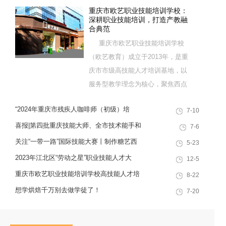
重庆市欧艺职业技能培训学校：
深耕职业技能培训，打造产教融
合典范
重庆市欧艺职业技能培训学校
（欧艺教育）成立于2013年，是重
庆市市级高技能人才培训基地，以
服务型教学理念为核心，聚焦西点
烘焙特色领域，深耕职业技能培训
“2024年重庆市残疾人咖啡师（初级）培
7-10
十余载，致力于培养兼具社会责任
训”职业技能提升计划活动
感与创新思维的复合型行业高技能
喜报|第四批重庆技能大师、全市技术能手和
7-6
人才，是集技能培训、证书认定、
巴渝青年技能之星名单出炉，重庆欧艺职业
关注“一带一路”国际技能大赛丨制作糖艺西
5-23
就业创业一站式服务于一体的“产教
技能培训学校技能人才榜上有名！
点，看手艺更考验审美
2023年江北区“劳动之星”职业技能人才大
12-5
融合”典范学校。 一...
赛，我校选手荣获互联网营销师第一名
重庆市欧艺职业技能培训学校高技能人才培
8-22
训基地建设专家指导会会议简报
想学烘焙千万别去做学徒了！
7-20