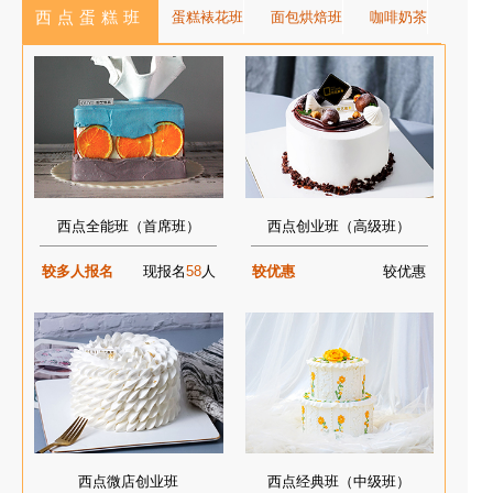
西点蛋糕班
蛋糕裱花班
面包烘焙班
咖啡奶茶
西点全能班（首席班）
西点创业班（高级班）
较多人报名
现报名
58
人
较优惠
较优惠
西点微店创业班
西点经典班（中级班）