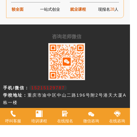
较全面
一站式创业
就业课程
现报名
28
人
咨询老师微信
手机/微信：
15215129787
学校地址：
重庆市渝中区中山二路196号附2号港天大厦A
栋一楼
重庆市欧艺职业技能培训学校，18年来专注西点技术教育，近年来迅速
呼叫客服
培训课程
在线报名
微信咨询
在线咨询
升级为综合型职业学校。2021年被评定为职业技能等级鉴定机构。 我
校现有教室20余间，常驻专职教师20余名，并具有专业高等级职业技术
资格证书。学校专业涵盖西式面点师、中式面点师、咖啡师、调酒师、