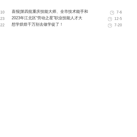
喜报|第四批重庆技能大师、全市技术能手和
-10
7-6
巴渝青年技能之星名单出炉，重庆欧艺职业
2023年江北区“劳动之星”职业技能人才大
-23
12-5
技能培训学校技能人才榜上有名！
赛，我校选手荣获互联网营销师第一名
想学烘焙千万别去做学徒了！
-22
7-20