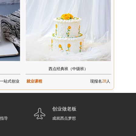
西点经典班（中级班）
一站式创业
就业课程
现报名
28
人
创业做老板
业指导
成就西点梦想