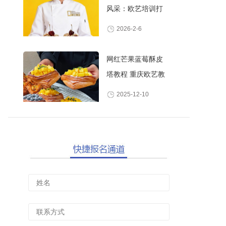
风采：欧艺培训打
造高颜值甜品师
2026-2-6
网红芒果蓝莓酥皮
塔教程 重庆欧艺教
你做酥脆爆浆水果
2025-12-10
丹麦酥