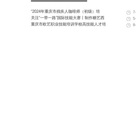
“2024年重庆市残疾人咖啡师（初级）培
7
训”职业技能提升计划活动
关注“一带一路”国际技能大赛丨制作糖艺西
5
点，看手艺更考验审美
重庆市欧艺职业技能培训学校高技能人才培
8
训基地建设专家指导会会议简报