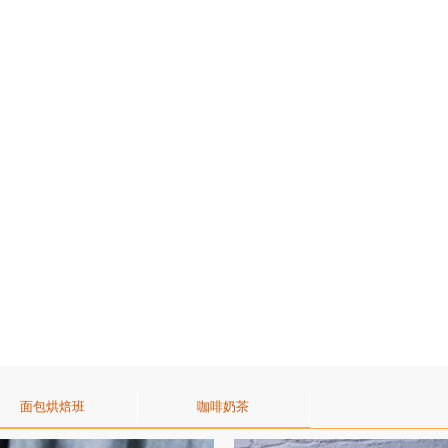
面包烘焙班
咖啡奶茶