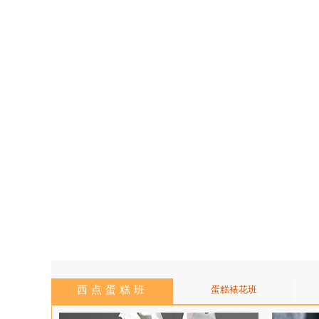
西点蛋糕班
蛋糕裱花班