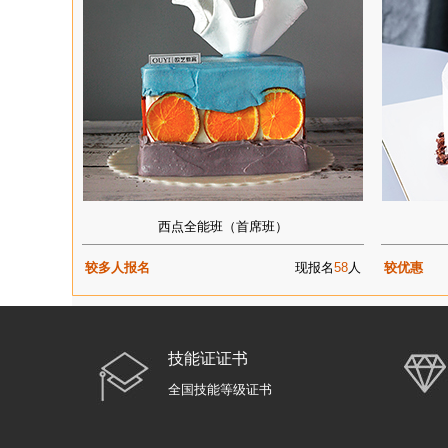
西点全能班（首席班）
较多人报名
现报名
58
人
较优惠
技能证证书
全国技能等级证书