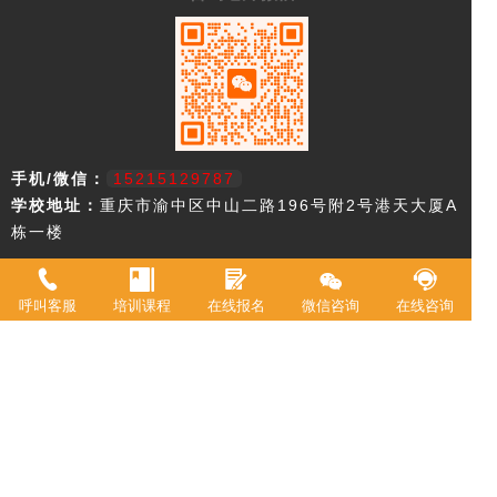
手机/微信：
15215129787
学校地址：
重庆市渝中区中山二路196号附2号港天大厦A
栋一楼
重庆市欧艺职业技能培训学校，18年来专注西点技术教育，近年来迅速
升级为综合型职业学校。2021年被评定为职业技能等级鉴定机构。 我
呼叫客服
培训课程
在线报名
微信咨询
在线咨询
校现有教室20余间，常驻专职教师20余名，并具有专业高等级职业技术
资格证书。学校专业涵盖西式面点师、中式面点师、咖啡师、调酒师、
创意特饮、全媒体运营师、在线学习服务师、互联网营销师等。学校累
计为3万余人实现了就业创业。
Copyright © 2017-2023:重庆欧艺培训学校 版权所有
网站地图
渝ICP备2023010421号-1