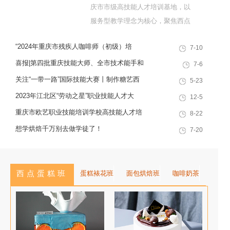
庆市市级高技能人才培训基地，以
服务型教学理念为核心，聚焦西点
烘焙特色领域，深耕职业技能培训
“2024年重庆市残疾人咖啡师（初级）培
7-10
十余载，致力于培养兼具社会责任
训”职业技能提升计划活动
感与创新思维的复合型行业高技能
喜报|第四批重庆技能大师、全市技术能手和
7-6
人才，是集技能培训、证书认定、
巴渝青年技能之星名单出炉，重庆欧艺职业
关注“一带一路”国际技能大赛丨制作糖艺西
5-23
就业创业一站式服务于一体的“产教
技能培训学校技能人才榜上有名！
点，看手艺更考验审美
2023年江北区“劳动之星”职业技能人才大
12-5
融合”典范学校。 一...
赛，我校选手荣获互联网营销师第一名
重庆市欧艺职业技能培训学校高技能人才培
8-22
训基地建设专家指导会会议简报
想学烘焙千万别去做学徒了！
7-20
西点蛋糕班
蛋糕裱花班
面包烘焙班
咖啡奶茶