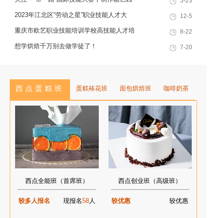
5-23
就业创业一站式服务于一体的“产教
技能培训学校技能人才榜上有名！
点，看手艺更考验审美
2023年江北区“劳动之星”职业技能人才大
12-5
融合”典范学校。 一...
赛，我校选手荣获互联网营销师第一名
重庆市欧艺职业技能培训学校高技能人才培
8-22
训基地建设专家指导会会议简报
想学烘焙千万别去做学徒了！
7-20
西点蛋糕班
蛋糕裱花班
面包烘焙班
咖啡奶茶
西点全能班（首席班）
西点创业班（高级班）
较多人报名
现报名
58
人
较优惠
较优惠