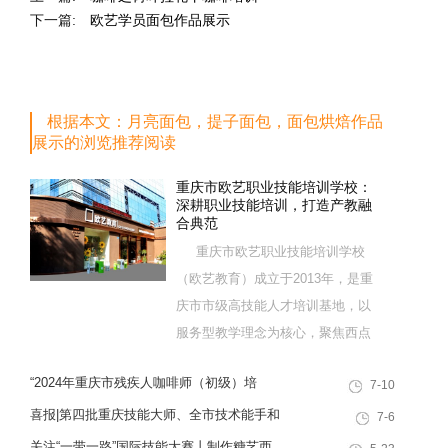
下一篇:
欧艺学员面包作品展示
根据本文：月亮面包，提子面包，面包烘焙作品
展示的浏览推荐阅读
重庆市欧艺职业技能培训学校：
深耕职业技能培训，打造产教融
合典范
重庆市欧艺职业技能培训学校
（欧艺教育）成立于2013年，是重
庆市市级高技能人才培训基地，以
服务型教学理念为核心，聚焦西点
烘焙特色领域，深耕职业技能培训
“2024年重庆市残疾人咖啡师（初级）培
7-10
十余载，致力于培养兼具社会责任
训”职业技能提升计划活动
感与创新思维的复合型行业高技能
喜报|第四批重庆技能大师、全市技术能手和
7-6
人才，是集技能培训、证书认定、
巴渝青年技能之星名单出炉，重庆欧艺职业
关注“一带一路”国际技能大赛丨制作糖艺西