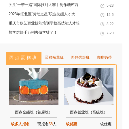
人才，是集技能培训、证书认定、
巴渝青年技能之星名单出炉，重庆欧艺职业
关注“一带一路”国际技能大赛丨制作糖艺西
5-23
就业创业一站式服务于一体的“产教
技能培训学校技能人才榜上有名！
点，看手艺更考验审美
2023年江北区“劳动之星”职业技能人才大
12-5
融合”典范学校。 一...
赛，我校选手荣获互联网营销师第一名
重庆市欧艺职业技能培训学校高技能人才培
8-22
训基地建设专家指导会会议简报
想学烘焙千万别去做学徒了！
7-20
西点蛋糕班
蛋糕裱花班
面包烘焙班
咖啡奶茶
西点全能班（首席班）
西点创业班（高级班）
较多人报名
现报名
58
人
较优惠
较优惠