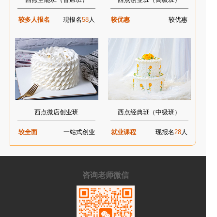
较多人报名
现报名
58
人
较优惠
较优惠
西点微店创业班
西点经典班（中级班）
较全面
一站式创业
就业课程
现报名
28
人
咨询老师微信