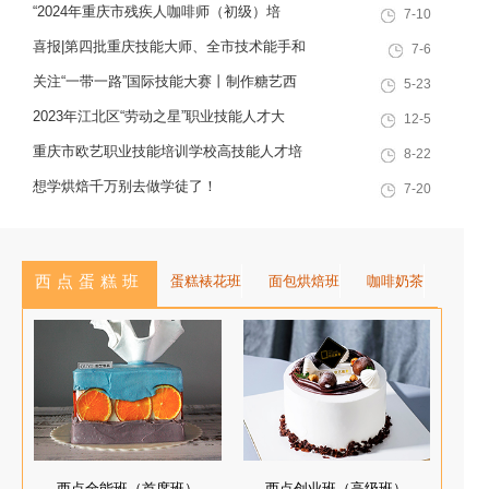
“2024年重庆市残疾人咖啡师（初级）培
7-10
十余载，致力于培养兼具社会责任
训”职业技能提升计划活动
感与创新思维的复合型行业高技能
喜报|第四批重庆技能大师、全市技术能手和
7-6
人才，是集技能培训、证书认定、
巴渝青年技能之星名单出炉，重庆欧艺职业
关注“一带一路”国际技能大赛丨制作糖艺西
5-23
就业创业一站式服务于一体的“产教
技能培训学校技能人才榜上有名！
点，看手艺更考验审美
2023年江北区“劳动之星”职业技能人才大
12-5
融合”典范学校。 一...
赛，我校选手荣获互联网营销师第一名
重庆市欧艺职业技能培训学校高技能人才培
8-22
训基地建设专家指导会会议简报
想学烘焙千万别去做学徒了！
7-20
西点蛋糕班
蛋糕裱花班
面包烘焙班
咖啡奶茶
西点全能班（首席班）
西点创业班（高级班）